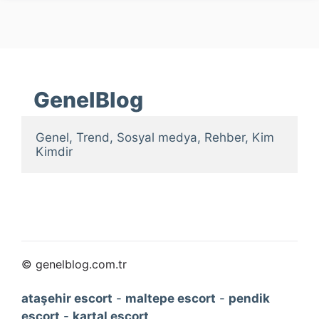
GenelBlog
Genel, Trend, Sosyal medya, Rehber, Kim 
Kimdir
© genelblog.com.tr
ataşehir escort
-
maltepe escort
-
pendik
escort
-
kartal escort