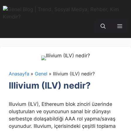
İçeriğe
atla
Me
Anasayfa
»
Genel
»
Illivium (ILV) nedir?
Illivium (ILV) nedir?
Illuvium (ILV), Ethereum blok zinciri üzerinde
oluşturulan ve oyuncunun sanal bir dünyayı
serbestçe dolaşabildiği AAA rol yapma/savaş
oyunudur. Illuvium, içerisindeki çeşitli toplama