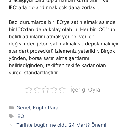
aracılığıyla para toplamaktan kurtarabilir ve
IEO’larla dolandırmak çok daha zorlaşır.
Bazı durumlarda bir IEO’ya satın almak aslında
bir ICO’dan daha kolay olabilir. Her bir ICO’nun
belirli adımlarını atmak yerine, verilen
değişimden jeton satın almak ve depolamak için
standart prosedürü izlemeniz yeterlidir. Birçok
yönden, borsa satın alma şartlarını
belirlediğinden, tekliften teklife kadar olan
süreci standartlaştırır.
İçeriği Oyla
Kategoriler
Genel
,
Kripto Para
Etiketler
IEO
Tarihte bugün ne oldu 24 Mart? Önemli