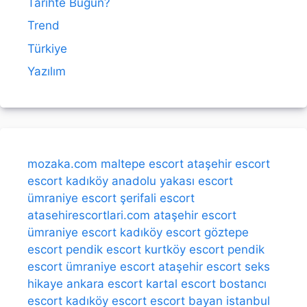
Tarihte Bugün?
Trend
Türkiye
Yazılım
mozaka.com
maltepe escort
ataşehir escort
escort kadıköy
anadolu yakası escort
ümraniye escort
şerifali escort
atasehirescortlari.com
ataşehir escort
ümraniye escort
kadıköy escort
göztepe
escort
pendik escort
kurtköy escort
pendik
escort
ümraniye escort
ataşehir escort
seks
hikaye
ankara escort
kartal escort
bostancı
escort
kadıköy escort
escort bayan
istanbul