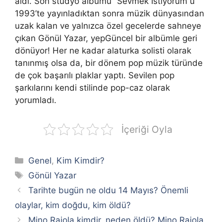
aldı. Son stüdyo albümü “Sevmek İstiyorum”u
1993’te yayınladıktan sonra müzik dünyasından
uzak kalan ve yalnızca özel gecelerde sahneye
çıkan Gönül Yazar, yepGüncel bir albümle geri
dönüyor! Her ne kadar alaturka solisti olarak
tanınmış olsa da, bir dönem pop müzik türünde
de çok başarılı plaklar yaptı. Sevilen pop
şarkılarını kendi stilinde pop-caz olarak
yorumladı.
İçeriği Oyla
Kategoriler
Genel
,
Kim Kimdir?
Etiketler
Gönül Yazar
Tarihte bugün ne oldu 14 Mayıs? Önemli
olaylar, kim doğdu, kim öldü?
Mino Raiola kimdir, neden öldü? Mino Raiola