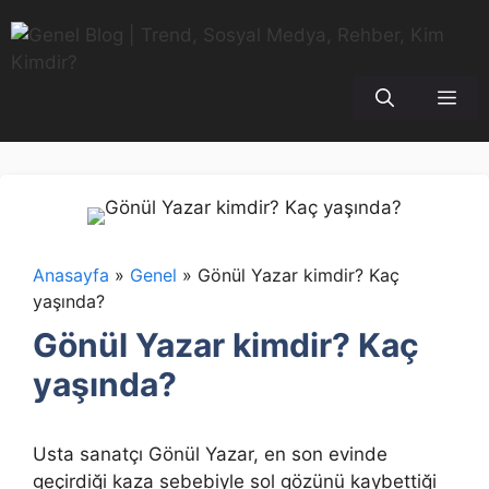
İçeriğe
atla
Me
Anasayfa
»
Genel
»
Gönül Yazar kimdir? Kaç
yaşında?
Gönül Yazar kimdir? Kaç
yaşında?
Usta sanatçı Gönül Yazar, en son evinde
geçirdiği kaza sebebiyle sol gözünü kaybettiği