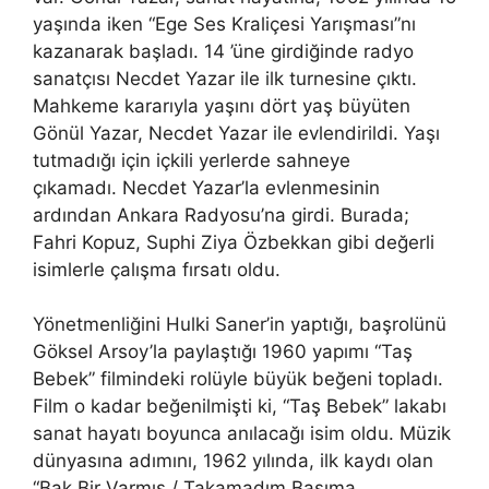
yaşında iken “Ege Ses Kraliçesi Yarışması”nı
kazanarak başladı. 14 ’üne girdiğinde radyo
sanatçısı Necdet Yazar ile ilk turnesine çıktı.
Mahkeme kararıyla yaşını dört yaş büyüten
Gönül Yazar, Necdet Yazar ile evlendirildi. Yaşı
tutmadığı için içkili yerlerde sahneye
çıkamadı. Necdet Yazar’la evlenmesinin
ardından Ankara Radyosu’na girdi. Burada;
Fahri Kopuz, Suphi Ziya Özbekkan gibi değerli
isimlerle çalışma fırsatı oldu.
Yönetmenliğini Hulki Saner’in yaptığı, başrolünü
Göksel Arsoy’la paylaştığı 1960 yapımı “Taş
Bebek” filmindeki rolüyle büyük beğeni topladı.
Film o kadar beğenilmişti ki, “Taş Bebek” lakabı
sanat hayatı boyunca anılacağı isim oldu. Müzik
dünyasına adımını, 1962 yılında, ilk kaydı olan
“Bak Bir Varmış / Takamadım Başıma