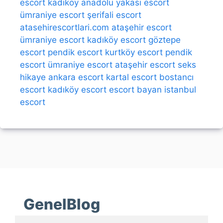
escort kadıköy
anadolu yakası escort
ümraniye escort
şerifali escort
atasehirescortlari.com
ataşehir escort
ümraniye escort
kadıköy escort
göztepe
escort
pendik escort
kurtköy escort
pendik
escort
ümraniye escort
ataşehir escort
seks
hikaye
ankara escort
kartal escort
bostancı
escort
kadıköy escort
escort bayan
istanbul
escort
GenelBlog