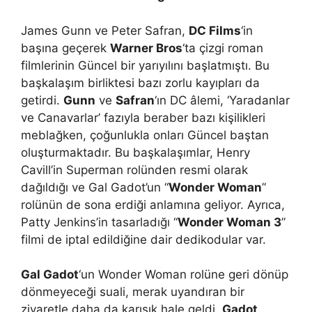
James Gunn ve Peter Safran,
DC Films
‘in
başına geçerek
Warner Bros
‘ta çizgi roman
filmlerinin Güncel bir yarıyılını başlatmıştı. Bu
başkalaşım birliktesi bazı zorlu kayıpları da
getirdi.
Gunn
ve
Safran
‘ın DC âlemi, ‘Yaradanlar
ve Canavarlar’ fazıyla beraber bazı kişilikleri
meblağken, çoğunlukla onları Güncel baştan
oluşturmaktadır. Bu başkalaşımlar, Henry
Cavill’in Superman rolünden resmi olarak
dağıldığı ve Gal Gadot’un “
Wonder Woman
”
rolünün de sona erdiği anlamına geliyor. Ayrıca,
Patty Jenkins’in tasarladığı “
Wonder Woman 3
”
filmi de iptal edildiğine dair dedikodular var.
Gal Gadot
‘un Wonder Woman rolüne geri dönüp
dönmeyeceği suali, merak uyandıran bir
ziyaretle daha da karışık hale geldi.
Gadot
,