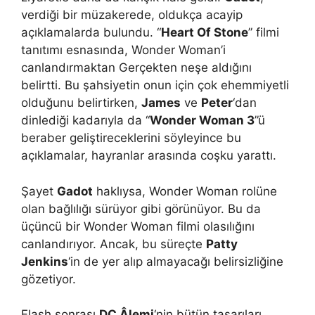
verdiği bir müzakerede, oldukça acayip
açıklamalarda bulundu. “
Heart Of Stone
” filmi
tanıtımı esnasında, Wonder Woman’i
canlandırmaktan Gerçekten neşe aldığını
belirtti. Bu şahsiyetin onun için çok ehemmiyetli
olduğunu belirtirken,
James
ve
Peter
‘dan
dinlediği kadarıyla da “
Wonder Woman 3
”ü
beraber geliştireceklerini söyleyince bu
açıklamalar, hayranlar arasında coşku yarattı.
Şayet
Gadot
haklıysa, Wonder Woman rolüne
olan bağlılığı sürüyor gibi görünüyor. Bu da
üçüncü bir Wonder Woman filmi olasılığını
canlandırıyor. Ancak, bu süreçte
Patty
Jenkins
‘in de yer alıp almayacağı belirsizliğine
gözetiyor.
Flash sonrası
DC Âlemi
‘nin bütün tasarıları