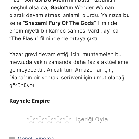
meçhul olsa da,
Gadot
‘un Wonder Woman
olarak devam etmesi anlamlı olurdu. Yalnızca bu
sene “
Shazam! Fury Of The Gods
” filminde
ehemmiyetli bir kameo sahnesi vardı, ayrıca
“
The Flash
” filminde de ortaya çıktı.
Yazar grevi devam ettiği için, muhtemelen bu
mevzuda yakın zamanda daha fazla aktüelleme
gelmeyecektir. Ancak tüm Amazonlar için,
Diana’nın bir sonraki serüveni için umut olacağı
görünüyor.
Kaynak: Empire
İçeriği Oyla
Kategoriler
Genel
,
Sinema