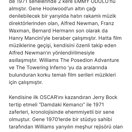
de 1971 senelerinde 2 kere EMMY ÖDÜLÜ’nü
almıştır. Gene Hoolwood’un altın çağı
denilebilecek bir yarıyılda hatırı rakamlı müzik
direktörlerinden olan, Alfred Newman, Franz
Waxman, Bernard Hermann son olarak da
Hanry Mancini’yle beraber çalışmıştır. Hatta film
müziklerine geçişi, kendisini özenli takip eden
Alfred Newman’ın yönlendirilmesiyle
asıllaşmıştır. Williams The Posedion Advanture
ve The Towering Inferno ’yu da aralarında
bulunduran korku temalı film serileri müzikleri
için çalışmıştır.
Kendisine ilk OSCAR’ını kazandıran Jerry Bock
tertip etmeli “Damdaki Kemancı” ile 1971
zaferleri, kronolojisinde ehemmiyetli bir sene
olmuştur. Gene 1970’lerde bir stüdyo sahibi
tarafından Williams yarıyılın meşhur rejisörü olan