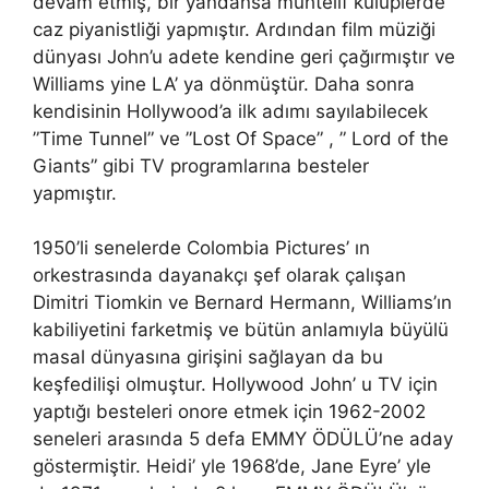
devam etmiş, bir yandansa muhtelif kulüplerde
caz piyanistliği yapmıştır. Ardından film müziği
dünyası John’u adete kendine geri çağırmıştır ve
Williams yine LA’ ya dönmüştür. Daha sonra
kendisinin Hollywood’a ilk adımı sayılabilecek
”Time Tunnel” ve ”Lost Of Space” , ” Lord of the
Giants” gibi TV programlarına besteler
yapmıştır.
1950’li senelerde Colombia Pictures’ ın
orkestrasında dayanakçı şef olarak çalışan
Dimitri Tiomkin ve Bernard Hermann, Williams’ın
kabiliyetini farketmiş ve bütün anlamıyla büyülü
masal dünyasına girişini sağlayan da bu
keşfedilişi olmuştur. Hollywood John’ u TV için
yaptığı besteleri onore etmek için 1962-2002
seneleri arasında 5 defa EMMY ÖDÜLÜ’ne aday
göstermiştir. Heidi’ yle 1968’de, Jane Eyre’ yle