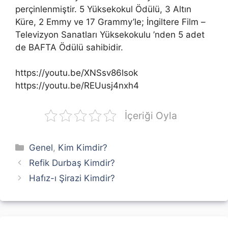
perçinlenmiştir. 5 Yüksekokul Ödülü, 3 Altın
Küre, 2 Emmy ve 17 Grammy’le; İngiltere Film –
Televizyon Sanatları Yüksekokulu ’nden 5 adet
de BAFTA Ödülü sahibidir.
https://youtu.be/XNSsv86lsok
https://youtu.be/REUusj4nxh4
İçeriği Oyla
Kategoriler
Genel
,
Kim Kimdir?
Refik Durbaş Kimdir?
Hafız-ı Şirazi Kimdir?