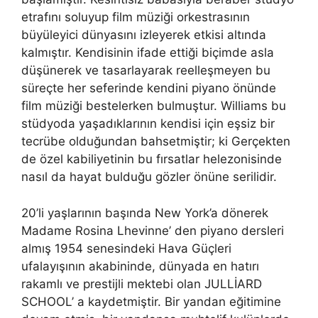
etrafını soluyup film müziği orkestrasının
büyüleyici dünyasını izleyerek etkisi altında
kalmıştır. Kendisinin ifade ettiği biçimde asla
düşünerek ve tasarlayarak reelleşmeyen bu
süreçte her seferinde kendini piyano önünde
film müziği bestelerken bulmuştur. Williams bu
stüdyoda yaşadıklarının kendisi için eşsiz bir
tecrübe olduğundan bahsetmiştir; ki Gerçekten
de özel kabiliyetinin bu fırsatlar helezonisinde
nasıl da hayat bulduğu gözler önüne serilidir.
20’li yaşlarının başında New York’a dönerek
Madame Rosina Lhevinne’ den piyano dersleri
almış 1954 senesindeki Hava Güçleri
ufalayışının akabininde, dünyada en hatırı
rakamlı ve prestijli mektebi olan JULLİARD
SCHOOL’ a kaydetmiştir. Bir yandan eğitimine