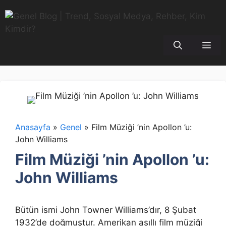
İçeriğe
atla
Me
Anasayfa
»
Genel
»
Film Müziği ’nin Apollon ’u:
John Williams
Film Müziği ’nin Apollon ’u:
John Williams
Bütün ismi John Towner Williams’dır, 8 Şubat
1932’de doğmuştur. Amerikan asıllı film müziği