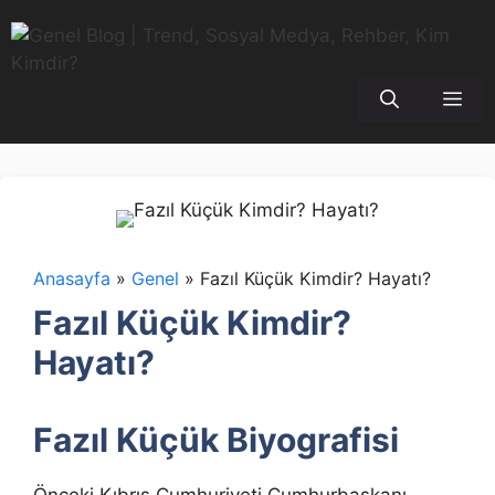
İçeriğe
atla
Me
Anasayfa
»
Genel
»
Fazıl Küçük Kimdir? Hayatı?
Fazıl Küçük Kimdir?
Hayatı?
Fazıl Küçük Biyografisi