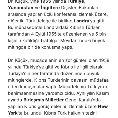
Dr. Küçük, yine
1955
yılında
Türkiye
,
Yunanistan
ve
İngiltere
Dışişleri Bakanları
arasında yapılan üçlü konferansı izlemek üzere,
diğer iki Türk delege ile birlikte
Londra
‘ya gitti.
Bu münasebetle Londra’daki Kıbrıslı Türkler
tarafından 4 Eylül 1955’te düzenlenen ve 5 bin
kişinin katıldığı Trafalgar Meydanı’ndaki büyük
mitingde bir de konuşma yaptı.
Dr. Küçük, mücadelenin en zor günleri olan 1958
yılında Türkiye’ye gitti ve Kıbrıs ile ilgili olarak
Türkiye’nin her tarafında düzenlenen büyük
mitinglerde, Kıbrıs Türklerinin davasını müdafaa
eden konuşmalar yaptı. Mücadelenin Türkiye’de
benimsenmesine yardımcı oldu. Aynı yılın Kasım
ayında
Birleşmiş Milletler
Genel Kurulu’nda
yapılan Kıbrıs görüşmelerini izlemek üzere
New
York
‘ta bulundu. Kıbrıs Türk halkının tezini