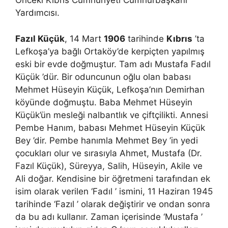
Önceki Kıbrıs Cumhuriyeti Cumhurbaşkanı
Yardımcısı.
Fazıl Küçük
, 14 Mart
1906
tarihinde
Kıbrıs
’ta
Lefkoşa’ya bağlı Ortaköy’de kerpiçten yapılmış
eski bir evde doğmuştur. Tam adı Mustafa Fadıl
Küçük ’dür. Bir oduncunun oğlu olan babası
Mehmet Hüseyin Küçük, Lefkoşa’nın Demirhan
köyünde doğmuştu. Baba Mehmet Hüseyin
Küçük’ün mesleği nalbantlık ve çiftçilikti. Annesi
Pembe Hanım, babası Mehmet Hüseyin Küçük
Bey ’dir. Pembe hanımla Mehmet Bey ’in yedi
çocukları olur ve sırasıyla Ahmet, Mustafa (Dr.
Fazıl Küçük), Süreyya, Salih, Hüseyin, Akile ve
Ali doğar. Kendisine bir öğretmeni tarafından ek
isim olarak verilen ‘Fadıl ’ ismini, 11 Haziran 1945
tarihinde ‘Fazıl ’ olarak değiştirir ve ondan sonra
da bu adı kullanır. Zaman içerisinde ‘Mustafa ’