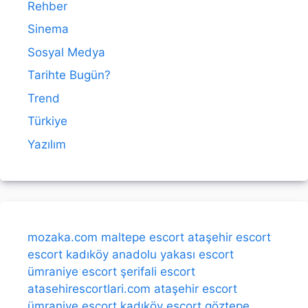
Rehber
Sinema
Sosyal Medya
Tarihte Bugün?
Trend
Türkiye
Yazılım
mozaka.com
maltepe escort
ataşehir escort
escort kadıköy
anadolu yakası escort
ümraniye escort
şerifali escort
atasehirescortlari.com
ataşehir escort
ümraniye escort
kadıköy escort
göztepe