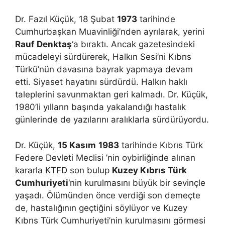
Dr. Fazıl Küçük, 18 Şubat
1973
tarihinde
Cumhurbaşkan Muavinliği’nden ayrılarak, yerini
Rauf Denktaş
‘a bıraktı. Ancak gazetesindeki
mücadeleyi sürdürerek, Halkın Sesi’ni Kıbrıs
Türkü’nün davasına bayrak yapmaya devam
etti. Siyaset hayatını sürdürdü. Halkın haklı
taleplerini savunmaktan geri kalmadı. Dr. Küçük,
1980’li yılların başında yakalandığı hastalık
günlerinde de yazılarını aralıklarla sürdürüyordu.
Dr. Küçük,
15 Kasım
1983
tarihinde Kıbrıs Türk
Federe Devleti Meclisi ’nin oybirliğinde alınan
kararla KTFD son bulup
Kuzey Kıbrıs Türk
Cumhuriyeti
‘nin kurulmasını büyük bir sevinçle
yaşadı. Ölümünden önce verdiği son demeçte
de, hastalığının geçtiğini söylüyor ve Kuzey
Kıbrıs Türk Cumhuriyeti’nin kurulmasını görmesi