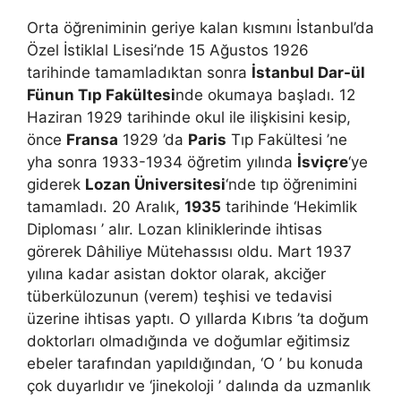
Orta öğreniminin geriye kalan kısmını İstanbul’da
Özel İstiklal Lisesi’nde 15 Ağustos 1926
tarihinde tamamladıktan sonra
İstanbul Dar-ül
Fünun Tıp Fakültesi
nde okumaya başladı. 12
Haziran 1929 tarihinde okul ile ilişkisini kesip,
önce
Fransa
1929 ’da
Paris
Tıp Fakültesi ’ne
yha sonra 1933-1934 öğretim yılında
İsviçre
‘ye
giderek
Lozan Üniversitesi
‘nde tıp öğrenimini
tamamladı. 20 Aralık,
1935
tarihinde ‘Hekimlik
Diploması ’ alır. Lozan kliniklerinde ihtisas
görerek Dâhiliye Mütehassısı oldu. Mart 1937
yılına kadar asistan doktor olarak, akciğer
tüberkülozunun (verem) teşhisi ve tedavisi
üzerine ihtisas yaptı. O yıllarda Kıbrıs ’ta doğum
doktorları olmadığında ve doğumlar eğitimsiz
ebeler tarafından yapıldığından, ‘O ’ bu konuda
çok duyarlıdır ve ‘jinekoloji ’ dalında da uzmanlık