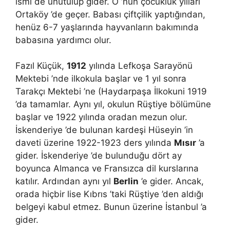
ismi de unutulup gider. O ’nun çocukluk yılları
Ortaköy ’de geçer. Babası çiftçilik yaptığından,
henüz 6-7 yaşlarında hayvanların bakımında
babasına yardımcı olur.
Fazıl Küçük,
1912
yılında Lefkoşa Sarayönü
Mektebi ’nde ilkokula başlar ve 1 yıl sonra
Tarakçı Mektebi ’ne (Haydarpaşa İlkokuni 1919
’da tamamlar. Aynı yıl, okulun Rüştiye bölümüne
başlar ve 1922 yılında oradan mezun olur.
İskenderiye ’de bulunan kardeşi Hüseyin ’in
daveti üzerine 1922-1923 ders yılında
Mısır
’a
gider. İskenderiye ’de bulunduğu dört ay
boyunca Almanca ve Fransızca dil kurslarına
katılır. Ardından aynı yıl
Berlin
’e gider. Ancak,
orada hiçbir lise Kıbrıs ’taki Rüştiye ’den aldığı
belgeyi kabul etmez. Bunun üzerine İstanbul ’a
gider.