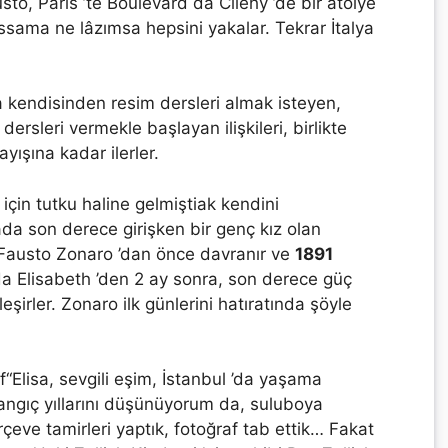
sto, Paris ’te Boulevard da Cilehy ’de bir atölye
ressama ne lâzımsa hepsini yakalar. Tekrar İtalya
a kendisinden resim dersleri almak isteyen,
 dersleri vermekle başlayan ilişkileri, birlikte
ışına kadar ilerler.
 için tutku haline gelmiştiak kendini
rada son derece girişken bir genç kız olan
k Fausto Zonaro ’dan önce davranır ve
1891
 da Elisabeth ’den 2 ay sonra, son derece güç
leşirler. Zonaro ilk günlerini hatıratında şöyle
“Elisa, sevgili eşim, İstanbul ’da yaşama
gıç yıllarını düşünüyorum da, suluboya
çeve tamirleri yaptık, fotoğraf tab ettik… Fakat