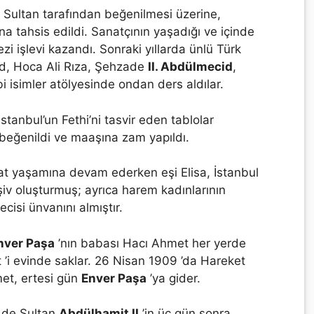
Sultan tarafından beğenilmesi üzerine,
ina tahsis edildi. Sanatçının yaşadığı ve içinde
zi işlevi kazandı. Sonraki yıllarda ünlü Türk
ad, Hoca Ali Rıza, Şehzade
II. Abdülmecid
,
i isimler atölyesinde ondan ders aldılar.
stanbul’un Fethi’ni tasvir eden tablolar
 beğenildi ve maaşına zam yapıldı.
at yaşamına devam ederken eşi Elisa, İstanbul
rşiv oluşturmuş; ayrıca harem kadınlarının
ecisi ünvanını almıştır.
nver Paşa
’nın babası Hacı Ahmet her yerde
’i evinde saklar. 26 Nisan 1909 ’da Hareket
et, ertesi gün
Enver Paşa
’ya gider.
 de Sultan
Abdülhamit II
’in üç gün sonra