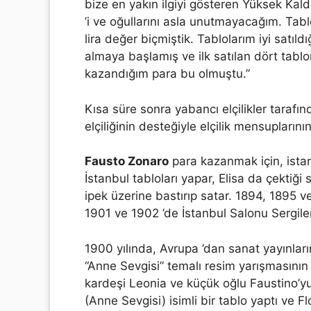
bize en yakın ilgiyi gösteren Yüksek Kaldı
’i ve oğullarını asla unutmayacağım. Tablo
lira değer biçmiştik. Tablolarım iyi satıl
almaya başlamış ve ilk satılan dört tablo
kazandığım para bu olmuştu.”
Kısa süre sonra yabancı elçilikler taraf
elçiliğinin desteğiyle elçilik mensuplarını
Fausto Zonaro
para kazanmak için, istan
İstanbul tabloları yapar, Elisa da çektiği
ipek üzerine bastırıp satar. 1894, 1895 ve 
1901 ve 1902 ’de İstanbul Salonu Sergile
1900 yılında, Avrupa ’dan sanat yayınları
“Anne Sevgisi” temalı resim yarışmasının 
kardeşi Leonia ve küçük oğlu Faustino’y
(Anne Sevgisi) isimli bir tablo yaptı ve F