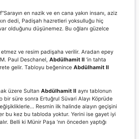
“Sarayın en nazik ve en cana yakın insanı, aziz
n dedi, Padişah hazretleri yoksulluğu hiç
 var olduğunu düşünemez. Bu oğlanı güzelce
 etmez ve resim padişaha verilir. Aradan epey
ı M. Paul Deschanel,
Abdülhamit II
’in tahta
arete gelir. Tabloyu beğenince
Abdülhamit II
mak üzere Sultan
Abdülhamit II
aynı tablonun
 bir süre sonra Ertuğrul Süvari Alayı Köprüde
eğişikliklerle… Resmin ilk halinde alayın geçişini
er bu kez bu tabloda yoktur. Yerini ise gayet iyi
 alır. Belli ki Münir Paşa ’nın önceden yaptığı