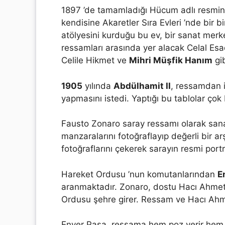
1897 ’de tamamladığı Hücum adlı resmin 
kendisine Akaretler Sıra Evleri ’nde bir b
atölyesini kurduğu bu ev, bir sanat merke
ressamları arasında yer alacak Celal Es
Celile Hikmet ve
Mihri Müşfik Hanım
gib
1905
yılında
Abdülhamit II
, ressamdan i
yapmasını istedi. Yaptığı bu tablolar çok
Fausto Zonaro saray ressamı olarak san
manzaralarını fotoğraflayıp değerli bir a
fotoğraflarını çekerek sarayın resmi portr
Hareket Ordusu ’nun komutanlarından
E
aranmaktadır. Zonaro, dostu Hacı Ahmet 
Ordusu şehre girer. Ressam ve Hacı Ahm
Enver Paşa, ressama hem poz verir hem