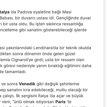
İtalya
’da Padova eyaletine bağlı Masi
abası, bir duvarcı ustası idi. Gençliğinde duvar
n bir usta oldu. Bu işten sıkılınca ressamlığa
üncelleme gibi sanatını gösterebileceği işlerde
asi yakınlarındaki Lendinara’da bir teknik okulda
irdikten sonra dönemin önde gelen güzel
emia Cignaroli’ye girdi; usta bir ressam olan
k görevi nedeniyle yarım bıraktığı eğitimini daha
de tamamladı.
ve sonra
Venedik
gibi değişik şehirlerine
 hep sanatını icra edebileceği, mutlu olacağı bir
alıştı. İlk sergisini İtalya ’da açar ve büyük
r verir, “ünlü olmak istiyorsan
Paris
’te