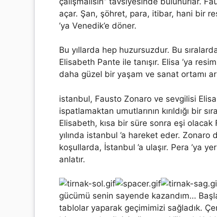
çalışmalısın” tavsiyesinde bulunurlar. Fau
açar. Şan, şöhret, para, itibar, hani bir 
’ya Venedik’e döner.
Bu yıllarda hep huzursuzdur. Bu sıralard
Elisabeth Pante ile tanışır. Elisa ’ya resim
daha güzel bir yaşam ve sanat ortamı aray
istanbul, Fausto Zonaro ve sevgilisi Elisa
ispatlamaktan umutlarının kırıldığı bir sı
Elisabeth, kısa bir süre sonra eşi olaca
yılında istanbul ’a hareket eder. Zonaro
koşullarda, İstanbul ’a ulaşır. Pera ’ya yer
anlatır.
gücümü senin sayende kazandım… Başlan
tablolar yaparak geçimimizi sağladık. Çer