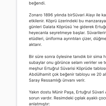
beğendi.
Zonaro 1896 yılında birSüvari Alayı ile k
etkilenir. Köprü üzerindeki bu manzaraya
günleri Galata Köprüsü ’ne giderek Ertuğr
heyecanla seyretmeye başlar. Süvarilerin 
etüdleri, üniforma ayrıntıları çizer, düğm
aktarır.
Bir süre sonra öylesine tanıdık bir sima h
subaylar onu görünce selam verirler ve t
meşhur Ertuğrul Süvarisi Köprüde tablos
Abdülhamit çok beğenir tabloyu ve 20 al
Saray Ressamlığı ünvanı verir.
Yakın dostu Münir Paşa, Ertuğrul Süvari
sorun vardır. Resimdeki çıplak ayaklı ço
anlatmıştır: