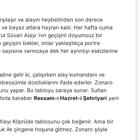
arşılaşır ve alayın heybetinden son derece
 ve beyaz atlara hayran kalır. Her hafta cuma
ul Süvari Alayı ’nın geçişini doyumsuz bir
geçişini bekler, onlar yaklaştıkça portre
e sayısına varıncaya dek her ayrıntıyı eskizlerine
aline gelir ki, çalışırken alay kumandanı ve
ebessümle dostluklarını ifade ederler. Zonaro
unu yapar. Bu tabloyu saraya sunar. Sultan
tınla beraber
Ressam-ı Hazret-i Şehriyari
yani
 Alayı Köprüde tablosunu çok beğenir. Ama bir
cuk ile çingene hoşuna gitmez. Zonaro şöyle