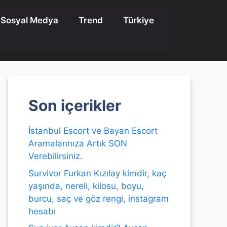
Sosyal Medya
Trend
Türkiye
Son içerikler
İstanbul Escort ve Bayan Escort
Aramalarınıza Artık SON
Verebilirsiniz.
Survivor Furkan Kızılay kimdir, kaç
yaşında, nereli, kilosu, boyu,
burcu, saç ve göz rengi, instagram
hesabı