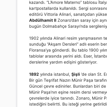
kazandı. “L’Amore Materno” tablosu İtaly
kartpostallarda kullanıldı. Sergi sonrasın
editörü Vittoria Alinari, sanatçıdan yükse
Abdülhamit II
Zonaro’dan saray için ayn
bugün Dolmabahçe Sarayı’nda sergileniy
1902 yılında Alinari resim yarışmasının t
sunduğu “Akşam Dersleri” adlı eserin ben
Floransa’ya gönderdi. Bu tablo 1900 yılı
tablolar arasında yerini aldı. Eser, İstan
derslerine yardım edişini gösteriyor.
1892
yılında istanbul,
Şişli
’de olan St. E
Bir gün Teşrifat Nazırı Münir Paşa tarafı
Güncel çevre edinirler. Bunlardan biri d
Münir Paşa’nın eşine resim dersi vermeye
çevrelerde iyice tanındı. Zonaro, Münir P
istediğini belirtti. Bu isteği yerine getir