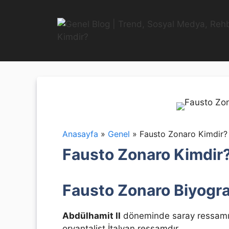
İçeriğe
atla
Anasayfa
»
Genel
»
Fausto Zonaro Kimdir?
Fausto Zonaro Kimdir?
Fausto Zonaro Biyogra
Abdülhamit II
döneminde saray ressamı 
oryantalist İtalyan ressamdır.