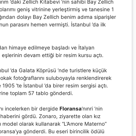
rım ’daki Zellich Kitabevi ’nin sahibi Bay Zellich
larımı geniş vitrinine yerleştirmiş ve tanesine 1
dığından dolayı Bay Zellich benim adıma siparişler
nun parasını hemen vermişti. İstanbul ’da ilk
ından himaye edilmeye başladı ve İtalyan
n eşlerinin devam ettiği bir resim kursu açtı.
bul ’da Galata Köprüsü ’nde turistlere küçük
 sokak fotoğraflarını suluboyayla renklendirerek
1905 ’te İstanbul ’da birer resim sergisi açtı.
rine toplam 57 tablo gönderdi.
nı incelerken bir dergide
Floransa
‘nınri ’nin
haberini gördü. Zonaro, ziyarette olan kız
u model olarak kullanarak “L’Amore Materno”
loransa’ya gönderdi. Bu eseri birincilik ödülü