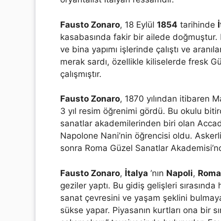
Fausto Zonaro
, 18 Eylül
1854
tarihinde
kasabasında fakir bir ailede doğmuştur. B
ve bina yapımı işlerinde çalıştı ve aranıla
merak sardı, özellikle kiliselerde fresk G
çalışmıştır.
Fausto Zonaro
, 1870 yılından itibaren M
3 yıl resim öğrenimi gördü. Bu okulu bit
sanatlar akademilerinden biri olan Accad
Napolone Nani’nin öğrencisi oldu. Askerli
sonra Roma Güzel Sanatlar Akademisi’n
Fausto Zonaro
,
İtalya
’nın
Napoli
,
Roma
geziler yaptı. Bu gidiş gelişleri sırasında
sanat çevresini ve yaşam şeklini bulmaya ç
sükse yapar. Piyasanın kurtları ona bir sı