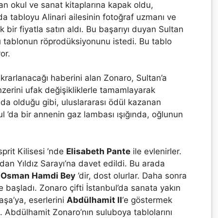
an okul ve sanat kitaplarına kapak oldu,
da tabloyu Alinari ailesinin fotoğraf uzmanı ve
k bir fiyatla satın aldı. Bu başarıyı duyan Sultan
ı tablonun röprodüksiyonunu istedi. Bu tablo
or.
ekrarlanacağı haberini alan Zonaro, Sultan’a
zerini ufak değişikliklerle tamamlayarak
nda olduğu gibi, uluslararası ödül kazanan
bul ’da bir annenin gaz lambası ışığında, oğlunun
sprit Kilisesi ’nde
Elisabeth Pante
ile evlenirler.
ndan Yıldız Sarayı’na davet edildi. Bu arada
e
Osman Hamdi Bey
’dir, dost olurlar. Daha sonra
 başladı. Zonaro çifti İstanbul’da sanata yakın
aşa’ya, eserlerini
Abdülhamit II
‘e göstermek
ildi. Abdülhamit Zonaro’nın suluboya tablolarını