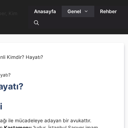
Anasayfa
Genel
Rehber
yatı?
ayatı?
i
ağı ile mücadeleye adayan bir avukattır.
en
Kastamonu
’ludur. İstanbul Sarıyer imam