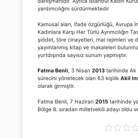
danışmanıdır. Ayrıca İstanbul Kadın Kurul
yardımcılığını sürdürmektedir
Kamusal alan, ifade özgürlüğü, Avrupa İn
Kadınlara Karşı Her Türlü Ayrımcılığın Ta
şiddet, töre cinayetleri, mal rejimleri ve
yayımlanmış kitap ve makaleleri bulunma
yurtdışında sayısız sunum yapmıştır.
Fatma Benli
, 3 Nisan
2013
tarihinde Ak 
sürecini yönetecek olan 63 kişilik
Akil i
olarak girmiştir.
Fatma Benli, 7 Haziran
2015
tarihinde y
Bölge 8. sıradan milletvekili adayı oldu ve