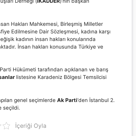
uşları Derneği (
İKADDER
)’nin başkan
san Hakları Mahkemesi, Birleşmiş Milletler
sfiye Edilmesine Dair Sözleşmesi, kadına karşı
 değişik kadının insan hakları konularında
ktadır. İnsan hakları konusunda Türkiye ve
Parti Hükümeti tarafından açıklanan ve barış
nsanlar
listesine Karadeniz Bölgesi Temsilcisi
apılan genel seçimlerde
Ak Parti
‘den İstanbul 2.
 seçildi.
İçeriği Oyla