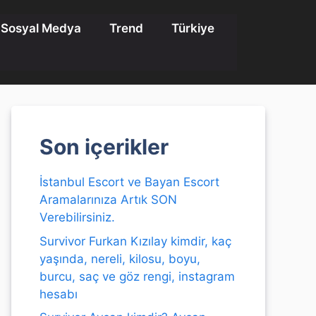
Sosyal Medya
Trend
Türkiye
Son içerikler
İstanbul Escort ve Bayan Escort
Aramalarınıza Artık SON
Verebilirsiniz.
Survivor Furkan Kızılay kimdir, kaç
yaşında, nereli, kilosu, boyu,
burcu, saç ve göz rengi, instagram
hesabı