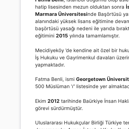
hatip lisesinden mezun olduktan sonra
İ
Marmara Üniversitesi
nde Başörtüsü yas
alanındaki yüksek lisans eğitimine deva
başörtüsü yasağı nedeni ile yarıda bırak
eğitimini
2015
yılında tamamlamıştır.
Mecidiyeköy ’de kendine ait özel bir huk
İş Hukuku ve Gayrimenkul davaları üzerine
yapmaktadır.
Fatma Benli, ismi
Georgetown Üniversit
500 Müslüman ’ı” listesinde yer almaktad
Ekim
2012
tarihinde Baürkiye İnsan Hakl
görevi sürdürmüştür.
Uluslararası Hukukçular Birliği Türkiye 