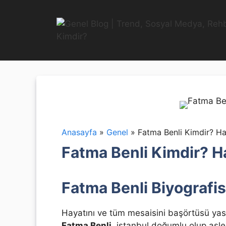
İçeriğe
atla
Anasayfa
»
Genel
»
Fatma Benli Kimdir? Ha
Fatma Benli Kimdir? H
Fatma Benli Biyografis
Hayatını ve tüm mesaisini başörtüsü yas
Fatma Benli
, istanbul doğumlu olup asl