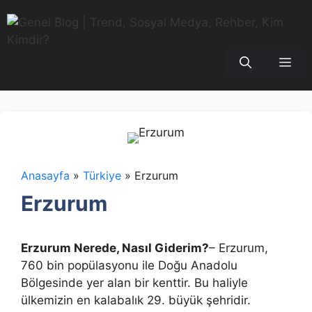
İçeriğe
atla
Me
Anasayfa
»
Türkiye
»
Erzurum
Erzurum
Erzurum Nerede, Nasıl Giderim?
– Erzurum,
760 bin popülasyonu ile Doğu Anadolu
Bölgesinde yer alan bir kenttir. Bu haliyle
ülkemizin en kalabalık 29. büyük şehridir.