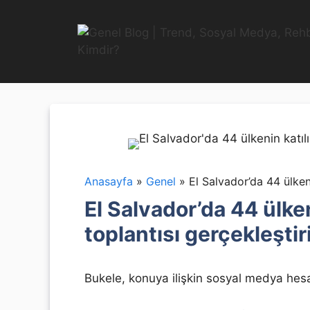
İçeriğe
atla
Anasayfa
»
Genel
»
El Salvador’da 44 ülkeni
El Salvador’da 44 ülken
toplantısı gerçekleştir
Bukele, konuya ilişkin sosyal medya hes