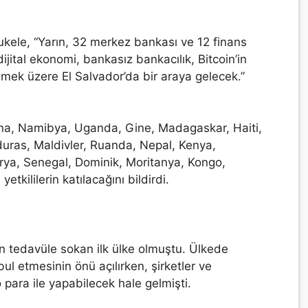
kele, “Yarın, 32 merkez bankası ve 12 finans
 dijital ekonomi, bankasız bankacılık, Bitcoin’in
mek üzere El Salvador’da bir araya gelecek.”
ana, Namibya, Uganda, Gine, Madagaskar, Haiti,
uras, Maldivler, Ruanda, Nepal, Kenya,
jerya, Senegal, Dominik, Moritanya, Kongo,
tkililerin katılacağını bildirdi.
en tedavüle sokan ilk ülke olmuştu. Ülkede
abul etmesinin önü açılırken, şirketler ve
 para ile yapabilecek hale gelmişti.