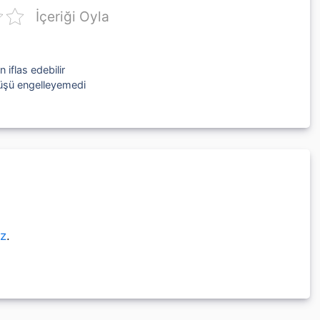
İçeriği Oyla
 iflas edebilir
şüşü engelleyemedi
ız
.