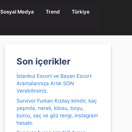
Sosyal Medya
Trend
Türkiye
Son içerikler
İstanbul Escort ve Bayan Escort
Aramalarınıza Artık SON
Verebilirsiniz.
Survivor Furkan Kızılay kimdir, kaç
yaşında, nereli, kilosu, boyu,
burcu, saç ve göz rengi, instagram
hesabı