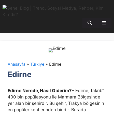
İçeriğe
atla
Me
Anasayfa
»
Türkiye
»
Edirne
Edirne
Edirne Nerede, Nasıl Giderim?
– Edirne, takribî
400 bin popülasyonu ile Marmara Bölgesinde
yer alan bir şehirdir. Bu şehir, Trakya bölgesinin
en popüler kentlerinden biridir. Burada