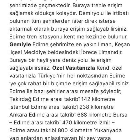
şehrimizde geçmektedir. Buraya trenle erişim
sağlamak oldukça kolaydır. Demiryolu ile irtibatı
bulunan tüm şehirlerden ister direk isterse
aktarmalı olarak buraya erişim sağlayabilirsiniz.
Edirne tren istasyonu kent merkezinde bulunur.
Gemiyle
Edirne şehrimize en yakın liman, Keşan
ilçesi Mecidiye beldesindeki İbrece Limanıdır.
Buraya bir hayli yere deniz yolu ile erişim
sağlayabilirsiniz.
Özel Vasıtanızla
Kendi özel
vasıtanızla Türkiye ’nin her noktasından Edirne
’ye çok rahat bir biçimde erişim sağlayabilirsiniz.
Edirne ile bazı şehirler arası mesafe şöyledir;
Tekirdağ Edirne arası takribî 142 kilometre
İstanbul Edirne arası takribî 238 kilometre
Ankara Edirne arası takribî 688 kilometre Bursa
– Edirne arası takribî 470 kilometre İzmir –
Edirne arası takribî 800 kilometre Yukarıyada
yazılanlardan anlaşılmayan bir şey varsa