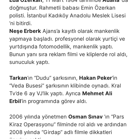
Eda Özerkan
, 11 Mart 1984 tarihinde
Adana
’da
doğmuştur. Rahmetli babası Emin Özerkan
polisti. İstanbul Kadıköy Anadolu Meslek Lisesi
’ni bitirdi.
Neşe Erberk
Ajans’a kayıtlı olarak mankenlik
yapmaya başladı. profesyonel olarak yurtiçi ve
yurtdışında fotomodellik, mankenlik yaptı.
Bunun yanı sıra reklam filmi ve kliplerde rol aldı,
sunuculuk yaptı.
Tarkan
‘ın “Dudu” şarkısının,
Hakan Peker
‘in
“Veda Busesi” şarkısının klibinde oynadı. Kral
Tv’de 6 ay VJ’lik yaptı. Ayrıca
Mehmet Ali
Erbil
‘in programında görev aldı.
2006 yılında yönetmen
Osman Sınav
’ın “Pars
Kiraz Operasyonu” filminde rol aldı ve ardından
2008 yılında “Girdap” adlı filmle dikkatleri