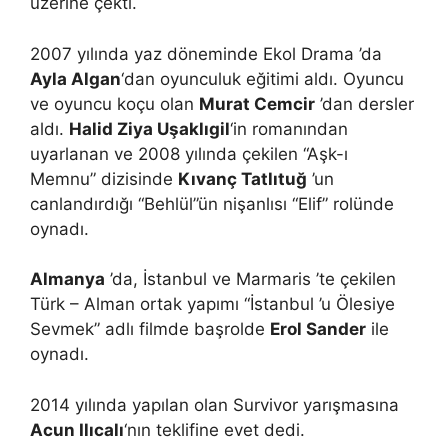
üzerine çekti.
2007 yılında yaz döneminde Ekol Drama ’da
Ayla Algan
‘dan oyunculuk eğitimi aldı. Oyuncu
ve oyuncu koçu olan
Murat Cemcir
’dan dersler
aldı.
Halid Ziya Uşaklıgil
‘in romanından
uyarlanan ve 2008 yılında çekilen “Aşk-ı
Memnu” dizisinde
Kıvanç Tatlıtuğ
’un
canlandırdığı “Behlül”ün nişanlısı “Elif” rolünde
oynadı.
Almanya
’da, İstanbul ve Marmaris ’te çekilen
Türk – Alman ortak yapımı “İstanbul ’u Ölesiye
Sevmek” adlı filmde başrolde
Erol Sander
ile
oynadı.
2014 yılında yapılan olan Survivor yarışmasına
Acun Ilıcalı
‘nın teklifine evet dedi.