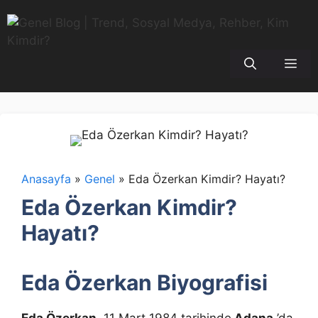
İçeriğe
atla
Me
Anasayfa
»
Genel
»
Eda Özerkan Kimdir? Hayatı?
Eda Özerkan Kimdir?
Hayatı?
Eda Özerkan Biyografisi