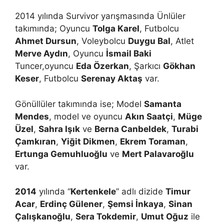
2014 yılında Survivor yarışmasında Ünlüler
takımında; Oyuncu
Tolga Karel
, Futbolcu
Ahmet Dursun
, Voleybolcu
Duygu Bal
, Atlet
Merve Aydın
, Oyuncu
İsmail Baki
Tuncer,oyuncu
Eda Özerkan
, Şarkıcı
Gökhan
Keser
, Futbolcu
Serenay Aktaş
var.
Gönüllüler takımında ise; Model
Samanta
Mendes
, model ve oyuncu
Akın Saatçi
,
Müge
Üzel
,
Sahra Işık
ve
Berna Canbeldek
,
Turabi
Çamkıran
,
Yiğit Dikmen
,
Ekrem Toraman
,
Ertunga Gemuhluoğlu
ve
Mert Palavaroğlu
var.
2014
yılında “
Kertenkele
” adlı dizide
Timur
Acar
,
Erdinç Gülener
,
Şemsi İnkaya
,
Sinan
Çalışkanoğlu
,
Sera Tokdemir
,
Umut Oğuz
ile