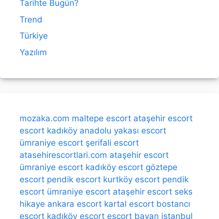
Tarihte Bugün?
Trend
Türkiye
Yazılım
mozaka.com
maltepe escort
ataşehir escort
escort kadıköy
anadolu yakası escort
ümraniye escort
şerifali escort
atasehirescortlari.com
ataşehir escort
ümraniye escort
kadıköy escort
göztepe
escort
pendik escort
kurtköy escort
pendik
escort
ümraniye escort
ataşehir escort
seks
hikaye
ankara escort
kartal escort
bostancı
escort
kadıköy escort
escort bayan
istanbul