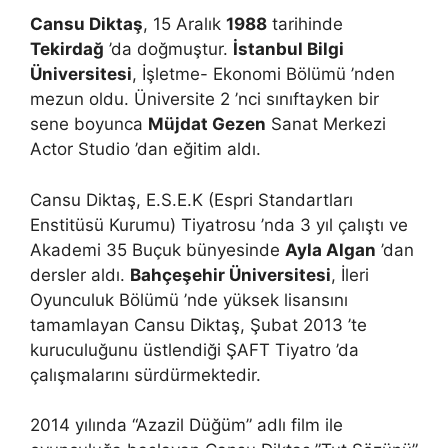
Cansu Diktaş
, 15 Aralık
1988
tarihinde
Tekirdağ
’da doğmuştur.
İstanbul Bilgi
Üniversitesi
, İşletme- Ekonomi Bölümü ’nden
mezun oldu. Üniversite 2 ’nci sınıftayken bir
sene boyunca
Müjdat Gezen
Sanat Merkezi
Actor Studio ’dan eğitim aldı.
Cansu Diktaş, E.S.E.K (Espri Standartları
Enstitüsü Kurumu) Tiyatrosu ’nda 3 yıl çalıştı ve
Akademi 35 Buçuk bünyesinde
Ayla Algan
’dan
dersler aldı.
Bahçeşehir Üniversitesi
, İleri
Oyunculuk Bölümü ’nde yüksek lisansını
tamamlayan Cansu Diktaş, Şubat 2013 ’te
kuruculuğunu üstlendiği ŞAFT Tiyatro ’da
çalışmalarını sürdürmektedir.
2014 yılında “Azazil Düğüm” adlı film ile