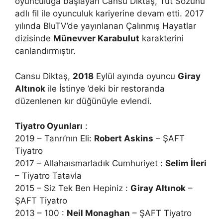
oyunculuğa başlayan Cansu Diktaş,”Tut Sözünü”
adlı fil ile oyunculuk kariyerine devam etti. 2017
yılında BluTV’de yayınlanan Çalınmış Hayatlar
dizisinde
Münevver Karabulut
karakterini
canlandırmıştır.
Cansu Diktaş,
2018
Eylül ayında oyuncu
Giray
Altınok
ile İstinye ’deki bir restoranda
düzenlenen kır düğünüyle evlendi.
Tiyatro Oyunları
:
2019 – Tanrı’nın Eli:
Robert Askins
– ŞAFT
Tiyatro
2017 – Allahaısmarladık Cumhuriyet :
Selim İleri
– Tiyatro Tatavla
2015 – Siz Tek Ben Hepiniz :
Giray Altınok
–
ŞAFT Tiyatro
2013 – 100 :
Neil Monaghan
– ŞAFT Tiyatro