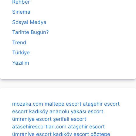
Rehber
Sinema
Sosyal Medya
Tarihte Bugün?
Trend
Türkiye
Yazılım
mozaka.com
maltepe escort
ataşehir escort
escort kadıköy
anadolu yakası escort
ümraniye escort
şerifali escort
atasehirescortlari.com
ataşehir escort
ümraniye escort
kadıköy escort
göztepe