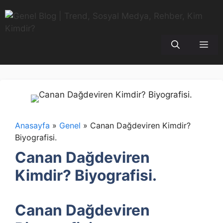
İçeriğe
atla
Me
Anasayfa
»
Genel
»
Canan Dağdeviren Kimdir?
Biyografisi.
Canan Dağdeviren
Kimdir? Biyografisi.
Canan Dağdeviren