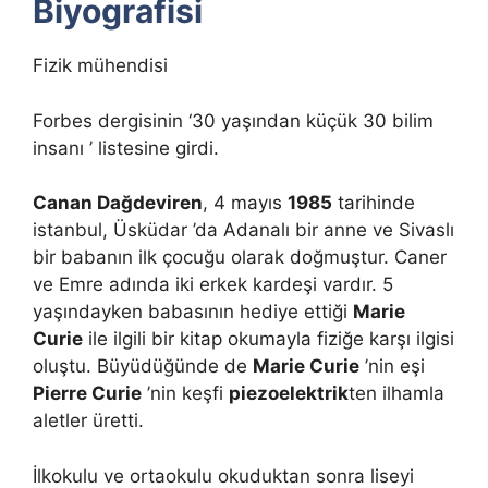
Biyografisi
Fizik mühendisi
Forbes dergisinin ‘30 yaşından küçük 30 bilim
insanı ’ listesine girdi.
Canan Dağdeviren
, 4 mayıs
1985
tarihinde
istanbul, Üsküdar ’da Adanalı bir anne ve Sivaslı
bir babanın ilk çocuğu olarak doğmuştur. Caner
ve Emre adında iki erkek kardeşi vardır. 5
yaşındayken babasının hediye ettiği
Marie
Curie
ile ilgili bir kitap okumayla fiziğe karşı ilgisi
oluştu. Büyüdüğünde de
Marie Curie
’nin eşi
Pierre Curie
’nin keşfi
piezoelektrik
ten ilhamla
aletler üretti.
İlkokulu ve ortaokulu okuduktan sonra liseyi