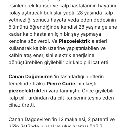
esinlenerek kanser ve kalp hastalarının hayatını
kolaylaştıracak buluşlar yaptı. 28 yaşında kalp
yetmezliği sonucu hayata veda eden dedesinin
ölümünü öğrendiğinde kendisi 28 yaşına gelene
kadar kalp hastaları için bir şey yapmaya
kendine söz verdi. Ve
Piezoelektrik
aletleri
kullanarak kalbin üzerine yapıştırılabilen ve
kalbin atış enerjisini elektrik enerjisine
dönüştürebilen giyilebilir bir kalp pili icat etti.
Canan Dağdeviren
’in tasarladığı aletlerin
temelinde fizikçi
Pierre Curie
’nin keşfi
piezoelektrik
ten yararlanmıştır. Önce giyilebilir
kalp pili, ardından da cilt kanserini teşhis eden
cihaz üretti.
Canan Dağdeviren ’in 12 makalesi, 2 patenti ve
25’in üstünde ulusal ve uluslararası ödülü