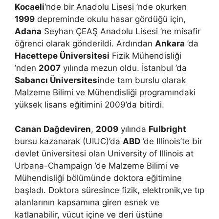
Kocaeli
‘nde bir Anadolu Lisesi ’nde okurken
1999
depreminde okulu hasar gördüğü için,
Adana
Seyhan ÇEAŞ Anadolu Lisesi ’ne misafir
öğrenci olarak gönderildi. Ardından
Ankara
’da
Hacettepe Üniversitesi
Fizik Mühendisliği
’nden
2007
yılında mezun oldu. İstanbul ’da
Sabancı Üniversitesi
nde tam burslu olarak
Malzeme Bilimi ve Mühendisliği programındaki
yüksek lisans eğitimini 2009’da bitirdi.
Canan Dağdeviren
,
2009
yılında
Fulbright
bursu kazanarak (UIUC)’da
ABD
’de Illinois’te bir
devlet üniversitesi olan University of Illinois at
Urbana-Champaign ’de Malzeme Bilimi ve
Mühendisliği bölümünde doktora eğitimine
başladı. Doktora süresince fizik, elektronik,ve tıp
alanlarının kapsamına giren esnek ve
katlanabilir, vücut içine ve deri üstüne