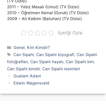
(TV Dizisi)
2011 – Yıldız Masalı (Umut) (TV Dizisi)
2010 – Öğretmen Kemal (Doruk) (TV Dizisi)
2009 – Ah Kalbim (Batuhan) (TV Dizisi)
İçeriği Oyla
Kategoriler
Genel
,
Kim Kimdir?
Etiketler
Can Sipahi
,
Can Sipahi biyografi
,
Can Sipahi
fotoğrafları
,
Can Sipahi hayatı
,
Can Sipahi kim
,
Can Sipahi kimdir
,
Can Sipahi resimleri
Guatam Adani
Edwin Wagensveld