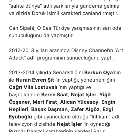
“sahte dünya” adlı şarkılarıyla gündeme gelmiş
ve dizide Doruk isimli karakteri canlandırmıştır.
Can Sipahi, O Ses Türkiye yarışmasının sarı oda
sunuculuğunu da yapmıştır.
2012-2013 yılları arasında Disney Channel’ın “Art
Attack” adlı programının sunuculuğunu yaptı.
2013-2014 yılında Senaristliğini
Berkun Oya
‘nın
ile
Nuran Evren Şit
’in yaptığı, yönetmenliğini
Çağrı Vila Lostuvalı
’nın yaptığı ve
başrollerinde
Beren Saat
,
Nejat İşler
,
Yiğit
Özşener
,
Mert Fırat
,
Alican Yücesoy
,
Engin
Hepileri
,
Başak Daşman
,
Zafer Algöz
,
Ezgi
Eyüboğlu
gibi oyuncuların olduğu “İntikam” adlı
televizyon dizisinde
Nejat İşler
’in oynadığı
Rüzgâr Denizci karakterinin kardeşi Barış