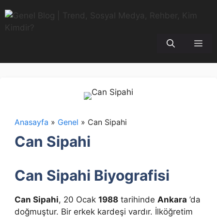
İçeriğe
atla
Me
Anasayfa
»
Genel
»
Can Sipahi
Can Sipahi
Can Sipahi Biyografisi
Can Sipahi
, 20 Ocak
1988
tarihinde
Ankara
’da
doğmuştur. Bir erkek kardeşi vardır. İlköğretim