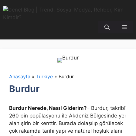
İçeriğe
atla
Me
Anasayfa
»
Türkiye
»
Burdur
Burdur
Burdur Nerede, Nasıl Giderim?
– Burdur, takribî
260 bin popülasyonu ile Akdeniz Bölgesinde yer
alan şirin bir kenttir. Burada dolaşılıp görülecek
çok rakamda tarihi yapı ve natürel hoşluk alanı