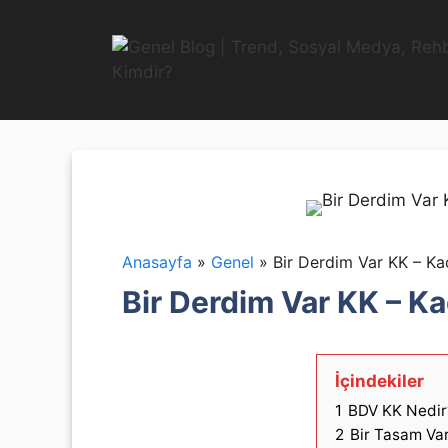
İçeriğe
atla
Anasayfa
»
Genel
»
Bir Derdim Var KK – Ka
Bir Derdim Var KK – K
İçindekiler
1
BDV KK Nedir
2
Bir Tasam Var