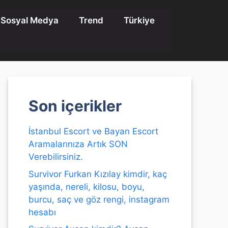
Sosyal Medya
Trend
Türkiye
Son içerikler
İstanbul Escort ve Bayan Escort
Aramalarınıza Artık SON
Verebilirsiniz.
Survivor Furkan Kızılay kimdir, kaç
yaşında, nereli, kilosu, boyu,
burcu, saç ve göz rengi, instagram
hesabı