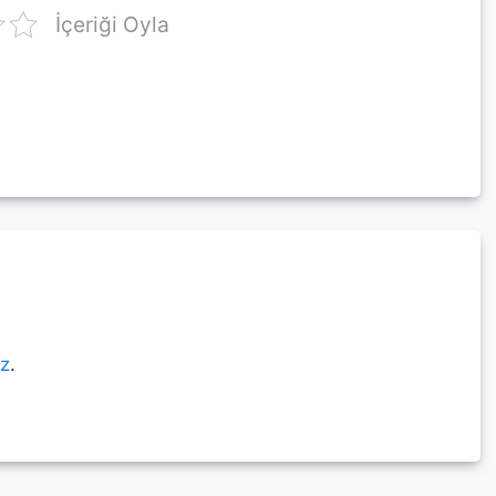
İçeriği Oyla
ız
.