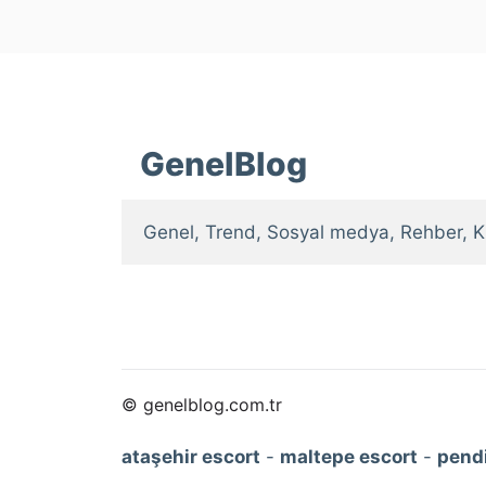
GenelBlog
Genel, Trend, Sosyal medya, Rehber, K
© genelblog.com.tr
ataşehir escort
-
maltepe escort
-
pendi