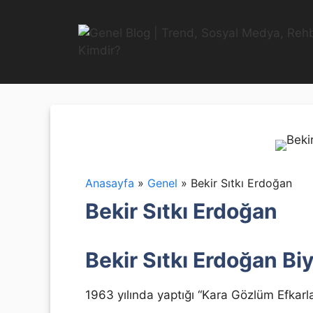
İçeriğe
atla
Anasayfa
»
Genel
»
Bekir Sıtkı Erdoğan
Bekir Sıtkı Erdoğan
Bekir Sıtkı Erdoğan Biy
1963 yılında yaptığı “Kara Gözlüm Efkarl