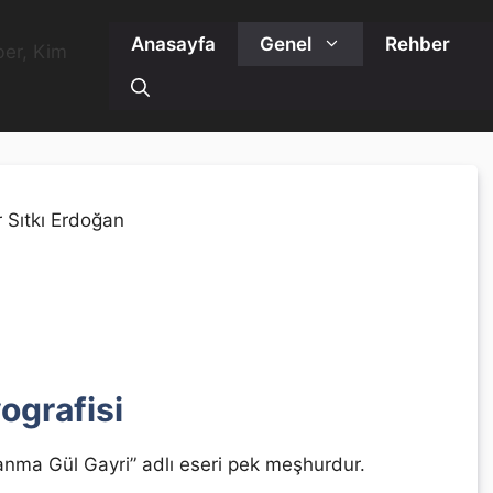
Anasayfa
Genel
Rehber
ografisi
anma Gül Gayri” adlı eseri pek meşhurdur.