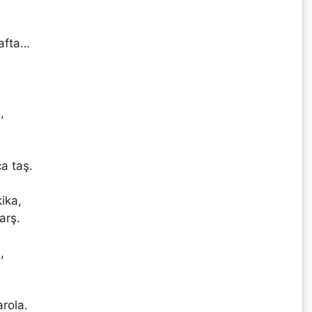
safta…
,
a taş.
ika,
arş.
,
arola.