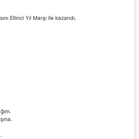
ını Ellinci Yıl Marşı ile kazandı.
ağım.
şına.
.