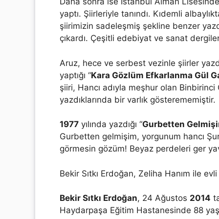
Daha sonra ise İstanbul Alman Lisesinde
yaptı. Şiirleriyle tanındı. Kıdemli albayl
şiirimizin sadeleşmiş şekline benzer yazdığ
çıkardı. Çeşitli edebiyat ve sanat dergiler
Aruz, hece ve serbest vezinle şiirler yazd
yaptığı “
Kara Gözlüm Efkarlanma Gül G
şiiri, Hancı adıyla meşhur olan Binbirinci
yazdıklarında bir varlık gösterememiştir.
1977
yılında yazdığı “
Gurbetten Gelmiş
Gurbetten gelmişim, yorgunum hancı Şur
görmesin gözüm! Beyaz perdeleri ger ya
Bekir Sıtkı Erdoğan, Zeliha Hanım ile evli 
Bekir Sıtkı Erdoğan
, 24 Ağustos
2014
ta
Haydarpaşa Eğitim Hastanesinde 88 yaş