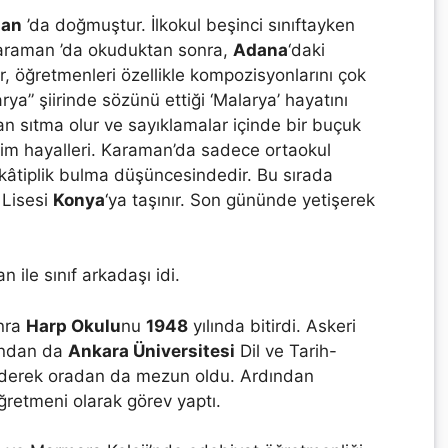
man
’da doğmuştur. İlkokul beşinci sınıftayken
 Karaman ’da okuduktan sonra,
Adana
‘daki
r, öğretmenleri özellikle kompozisyonlarını çok
rya” şiirinde sözünü ettiği ‘Malarya’ hayatını
dan sıtma olur ve sayıklamalar içinde bir buçuk
itim hayalleri. Karaman’da sadece ortaokul
ir kâtiplik bulma düşüncesindedir. Bu sırada
 Lisesi
Konya
‘ya taşınır. Son gününde yetişerek
 ile sınıf arkadaşı idi.
nra
Harp Okulu
nu
1948
yılında bitirdi. Askeri
yandan da
Ankara Üniversitesi
Dil ve Tarih-
ederek oradan da mezun oldu. Ardından
retmeni olarak görev yaptı.