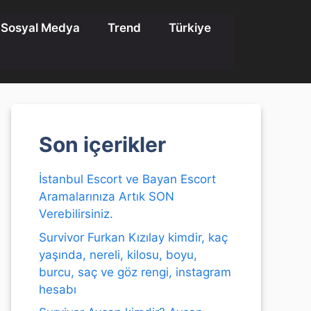
Sosyal Medya
Trend
Türkiye
Son içerikler
İstanbul Escort ve Bayan Escort
Aramalarınıza Artık SON
Verebilirsiniz.
Survivor Furkan Kızılay kimdir, kaç
yaşında, nereli, kilosu, boyu,
burcu, saç ve göz rengi, instagram
hesabı