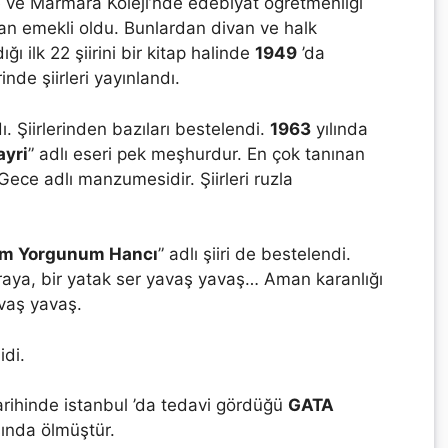
 ve Marmara Koleji’nde edebiyat öğretmenliği
ıktan emekli oldu. Bunlardan divan ve halk
ı ilk 22 şiirini bir kitap halinde
1949
’da
inde şiirleri yayınlandı.
ı. Şiirlerinden bazıları bestelendi.
1963
yılında
ayri
” adlı eseri pek meşhurdur. En çok tanınan
 Gece adlı manzumesidir. Şiirleri ruzla
im Yorgunum Hancı
” adlı şiiri de bestelendi.
aya, bir yatak ser yavaş yavaş… Aman karanlığı
vaş yavaş.
idi.
rihinde istanbul ’da tedavi gördüğü
GATA
ında ölmüştür.