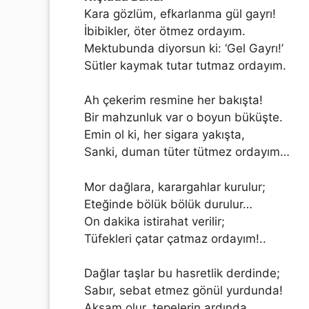
Kara gözlüm, efkarlanma gül gayrı!
İbibikler, öter ötmez ordayım.
Mektubunda diyorsun ki: ‘Gel Gayrı!’
Sütler kaymak tutar tutmaz ordayım.
Ah çekerim resmine her bakışta!
Bir mahzunluk var o boyun büküşte.
Emin ol ki, her sigara yakışta,
Sanki, duman tüter tütmez ordayım…
Mor dağlara, karargahlar kurulur;
Eteğinde bölük bölük durulur…
On dakika istirahat verilir;
Tüfekleri çatar çatmaz ordayım!..
Dağlar taşlar bu hasretlik derdinde;
Sabır, sebat etmez gönül yurdunda!
Akşam olur, tepelerin ardında,