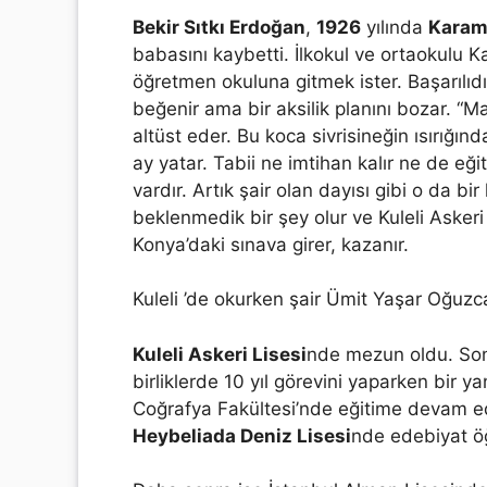
Bekir Sıtkı Erdoğan
,
1926
yılında
Kara
babasını kaybetti. İlkokul ve ortaokulu
öğretmen okuluna gitmek ister. Başarılıdı
beğenir ama bir aksilik planını bozar. “Ma
altüst eder. Bu koca sivrisineğin ısırığın
ay yatar. Tabii ne imtihan kalır ne de eğ
vardır. Artık şair olan dayısı gibi o da b
beklenmedik bir şey olur ve Kuleli Askeri
Konya’daki sınava girer, kazanır.
Kuleli ’de okurken şair Ümit Yaşar Oğuzcan
Kuleli Askeri Lisesi
nde mezun oldu. So
birliklerde 10 yıl görevini yaparken bir 
Coğrafya Fakültesi’nde eğitime devam 
Heybeliada Deniz Lisesi
nde edebiyat öğ