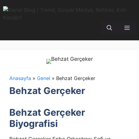
İçeriğe
atla
Me
Anasayfa
»
Genel
»
Behzat Gerçeker
Behzat Gerçeker
Behzat Gerçeker
Biyografisi