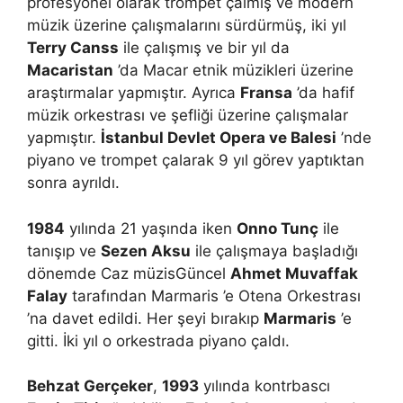
profesyonel olarak trompet çalmış ve modern
müzik üzerine çalışmalarını sürdürmüş, iki yıl
Terry Canss
ile çalışmış ve bir yıl da
Macaristan
’da Macar etnik müzikleri üzerine
araştırmalar yapmıştır. Ayrıca
Fransa
’da hafif
müzik orkestrası ve şefliği üzerine çalışmalar
yapmıştır.
İstanbul Devlet Opera ve Balesi
’nde
piyano ve trompet çalarak 9 yıl görev yaptıktan
sonra ayrıldı.
1984
yılında 21 yaşında iken
Onno Tunç
ile
tanışıp ve
Sezen Aksu
ile çalışmaya başladığı
dönemde Caz müzisGüncel
Ahmet Muvaffak
Falay
tarafından Marmaris ’e Otena Orkestrası
’na davet edildi. Her şeyi bırakıp
Marmaris
’e
gitti. İki yıl o orkestrada piyano çaldı.
Behzat Gerçeker
,
1993
yılında kontrbascı