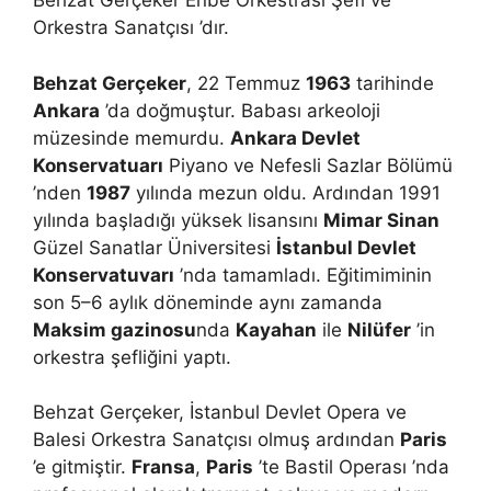
Behzat Gerçeker Enbe Orkestrası Şefi ve
Orkestra Sanatçısı ’dır.
Behzat Gerçeker
, 22 Temmuz
1963
tarihinde
Ankara
’da doğmuştur. Babası arkeoloji
müzesinde memurdu.
Ankara Devlet
Konservatuarı
Piyano ve Nefesli Sazlar Bölümü
’nden
1987
yılında mezun oldu. Ardından 1991
yılında başladığı yüksek lisansını
Mimar Sinan
Güzel Sanatlar Üniversitesi
İstanbul Devlet
Konservatuvarı
’nda tamamladı. Eğitimiminin
son 5–6 aylık döneminde aynı zamanda
Maksim gazinosu
nda
Kayahan
ile
Nilüfer
’in
orkestra şefliğini yaptı.
Behzat Gerçeker, İstanbul Devlet Opera ve
Balesi Orkestra Sanatçısı olmuş ardından
Paris
’e gitmiştir.
Fransa
,
Paris
’te Bastil Operası ’nda