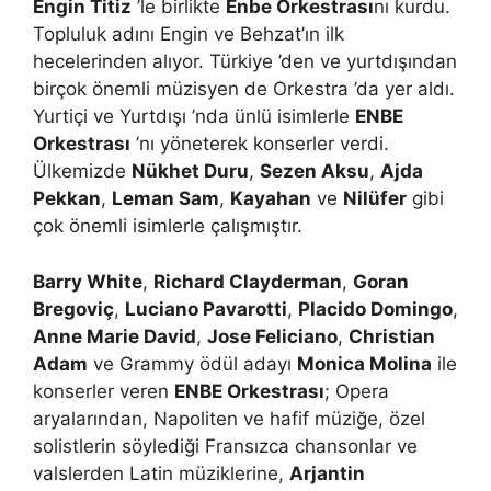
Engin Titiz
’le birlikte
Enbe Orkestrası
nı kurdu.
Topluluk adını Engin ve Behzat’ın ilk
hecelerinden alıyor. Türkiye ’den ve yurtdışından
birçok önemli müzisyen de Orkestra ’da yer aldı.
Yurtiçi ve Yurtdışı ’nda ünlü isimlerle
ENBE
Orkestrası
’nı yöneterek konserler verdi.
Ülkemizde
Nükhet Duru
,
Sezen Aksu
,
Ajda
Pekkan
,
Leman Sam
,
Kayahan
ve
Nilüfer
gibi
çok önemli isimlerle çalışmıştır.
Barry White
,
Richard Clayderman
,
Goran
Bregoviç
,
Luciano Pavarotti
,
Placido Domingo
,
Anne Marie David
,
Jose Feliciano
,
Christian
Adam
ve Grammy ödül adayı
Monica Molina
ile
konserler veren
ENBE Orkestrası
; Opera
aryalarından, Napoliten ve hafif müziğe, özel
solistlerin söylediği Fransızca chansonlar ve
valslerden Latin müziklerine,
Arjantin