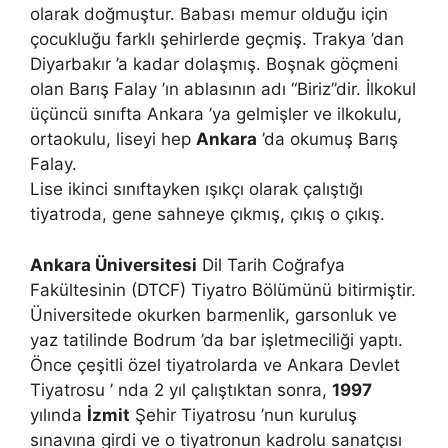
olarak doğmuştur. Babası memur olduğu için
çocukluğu farklı şehirlerde geçmiş. Trakya ’dan
Diyarbakır ’a kadar dolaşmış. Boşnak göçmeni
olan Barış Falay ’ın ablasının adı “Biriz”dir. İlkokul
üçüncü sınıfta Ankara ’ya gelmişler ve ilkokulu,
ortaokulu, liseyi hep
Ankara
’da okumuş Barış
Falay.
Lise ikinci sınıftayken ışıkçı olarak çalıştığı
tiyatroda, gene sahneye çıkmış, çıkış o çıkış.
Ankara Üniversitesi
Dil Tarih Coğrafya
Fakültesinin (DTCF) Tiyatro Bölümünü bitirmiştir.
Üniversitede okurken barmenlik, garsonluk ve
yaz tatilinde Bodrum ’da bar işletmeciliği yaptı.
Önce çeşitli özel tiyatrolarda ve Ankara Devlet
Tiyatrosu ’ nda 2 yıl çalıştıktan sonra,
1997
yılında
İzmit
Şehir Tiyatrosu ’nun kuruluş
sınavına girdi ve o tiyatronun kadrolu sanatçısı