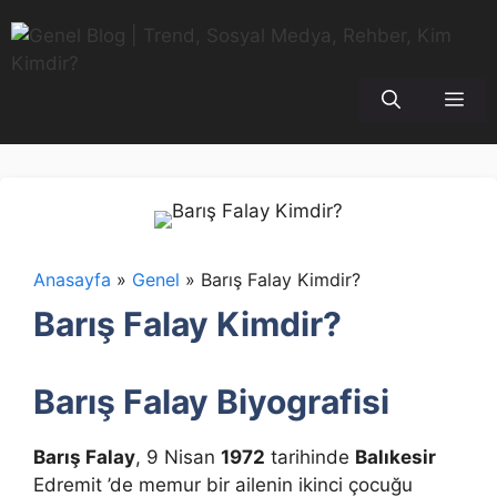
İçeriğe
atla
Me
Anasayfa
»
Genel
»
Barış Falay Kimdir?
Barış Falay Kimdir?
Barış Falay Biyografisi
Barış Falay
, 9 Nisan
1972
tarihinde
Balıkesir
Edremit ’de memur bir ailenin ikinci çocuğu