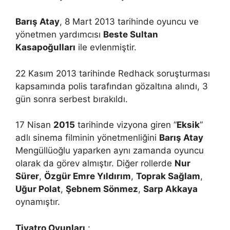
Barış Atay
, 8 Mart 2013 tarihinde oyuncu ve
yönetmen yardımcısı
Beste Sultan
Kasapoğulları
ile evlenmiştir.
22 Kasım 2013 tarihinde Redhack soruşturması
kapsamında polis tarafından gözaltına alındı, 3
gün sonra serbest bırakıldı.
17 Nisan
2015
tarihinde vizyona giren “
Eksik
”
adlı sinema filminin yönetmenliğini
Barış Atay
Mengüllüoğlu yaparken aynı zamanda oyuncu
olarak da görev almıştır. Diğer rollerde
Nur
Sürer
,
Özgür Emre Yıldırım
,
Toprak Sağlam
,
Uğur Polat
,
Şebnem Sönmez
,
Sarp Akkaya
oynamıştır.
Tiyatro Oyunları
: