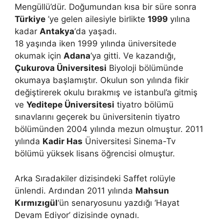
Mengüllü’dür. Doğumundan kısa bir süre sonra
Türkiye
’ye gelen ailesiyle birlikte
1999
yılına
kadar
Antakya
‘da yaşadı.
18 yaşında iken 1999 yılında üniversitede
okumak için
Adana
‘ya gitti. Ve kazandığı,
Çukurova Üniversitesi
Biyoloji bölümünde
okumaya başlamıştır. Okulun son yılında fikir
değiştirerek okulu bırakmış ve istanbul’a gitmiş
ve
Yeditepe Üniversitesi
tiyatro bölümü
sınavlarını geçerek bu üniversitenin tiyatro
bölümünden 2004 yılında mezun olmuştur. 2011
yılında
Kadir Has
Üniversitesi Sinema-Tv
bölümü yüksek lisans öğrencisi olmuştur.
Arka Sıradakiler dizisindeki Saffet rolüyle
ünlendi. Ardından 2011 yılında
Mahsun
Kırmızıgül
‘ün senaryosunu yazdığı ‘Hayat
Devam Ediyor’ dizisinde oynadı.