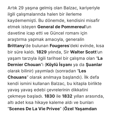
Artık 29 yaşına gelmiş olan Balzac, kariyeriyle
ilgili çalışmalarında halen bir ilerleme
kaydememişti. Bu dönemde, kendisini misafir
etmek isteyen
General de Pommereul
‘un
davetine icap etti ve Güncel romanı için
araştırma yapmak amacıyla, generalin
Brittany
‘de bulunan
Fougeres
‘deki evinde, kısa
bir süre kaldı.
1829
yılında, Sir
Walter Scott
‘un
yaşam tarzıyla ilgili tarihsel bir çalışma olan “
La
Dernier Chouan
“ı (
Köylü İsyanı
ya da
Şuanlar
olarak bilinir) yayımladı (sonradan “
Les
Chouans
” olarak anılmaya başlandı). İlk defa
kendi ismini kullanan Balzac, bu kitapla birlikte
yavaş yavaş edebi çevrelerinin dikkatini
çekmeye başladı.
1830
ile
1832
yılları arasında,
altı adet kısa hikaye kaleme aldı ve bunları
“
Scenes De La Vie Privee
” (
Özel Yaşamdan