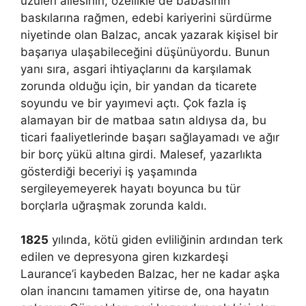
üzülen ailesinin, özellikle de babasının
baskılarına rağmen, edebi kariyerini sürdürme
niyetinde olan Balzac, ancak yazarak kişisel bir
başarıya ulaşabileceğini düşünüyordu. Bunun
yanı sıra, asgari ihtiyaçlarını da karşılamak
zorunda olduğu için, bir yandan da ticarete
soyundu ve bir yayımevi açtı. Çok fazla iş
alamayan bir de matbaa satın aldıysa da, bu
ticari faaliyetlerinde başarı sağlayamadı ve ağır
bir borç yükü altına girdi. Malesef, yazarlıkta
gösterdiği beceriyi iş yaşamında
sergileyemeyerek hayatı boyunca bu tür
borçlarla uğraşmak zorunda kaldı.
1825
yılında, kötü giden evliliğinin ardından terk
edilen ve depresyona giren kızkardeşi
Laurance’i kaybeden Balzac, her ne kadar aşka
olan inancını tamamen yitirse de, ona hayatın