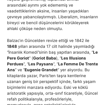
arasındaki ayrımı yok edememiş ve
vaadettiklerinin aksine, insanları yaşadıkları
çevreye yabancılaştırmıştı. Liberalizm, insanların
bireyci ve bencil düşüncelerini körükleyerek
ahlaki çöküşe neden olmuştu.
Balzac’ın Güncelden revize ettiği ve 1842 ile
1848
yılları arasında 17 cilt halinde yayımladığı
“İnsanlık Komedi”sinin baş yapıtları arasında, “
Le
Pere Goriot
” (
Goriot Baba
), “
Les Illusions
Perdues
“, “
Les Paysans
“, “
La Femme De Trente
Ans
” ve “
Eugenie Grandet
” yer alıyordu. Bu
kitaplarda yazar, Paris’ten taşra kentlerine
uzanan geniş bir perspektif içinde, farklı yaşam
biçimlerini manzara ediyordu. Eski ve köklü
aristoratik yapısıyla, orta-sınıf ticaretiyle, Güncel
refah politikalarıyla, profesörleriyle,
memurlarıyla, genç entellektüeleriyle,