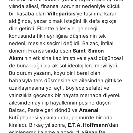
yılında ailesi, finansal sorunlar nedeniyle küçük
bir kasaba olan
Villeparisis
‘ye taşınma kararı
aldığında, yazar olmak isteğini ilk defa açıkça
dile getirdi. Elbette ailesiyle, geleceği
konusunda fikir ayrılığına düşmesinin tek
nedeni, meslek seçimi değildi. Balzac, ihtilal
dönemi Fransa’sında esen
Saint-Simon
Akımı
‘nın etkisine kapılmıştı ve siyasi düşüncesi
de buna bağlı olarak sol ideolojilere meyilliydi.
Bu durum yazarın, koyu bir liberal olan
babasıyla ters düşmesine ve ailesinden gittikçe
uzaklaşmasına yol açtı. Böylece sefalet ve
yalnızlıkla geçecek bir hayata merhaba diyerek
ailesinden ayrılıp hayallerinin peşine düşen
Balzac, Paris’e geri döndü ve
Arsenal
Kütüphanesi yakınlarında, pejmürde bir oda
kiraladı. Birkaç yıl sonra,
E.T.A. Hoffmann
‘dan
esinlenerek kaleme alacağı, “
La Peau De