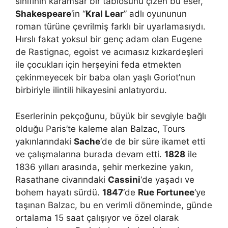
sınıfının karamsar bir tablosunu çizen bu eser,
Shakespeare
‘in “
Kral Lear
” adlı oyununun
roman türüne çevrilmiş farklı bir uyarlamasıydı.
Hırslı fakat yoksul bir genç adam olan Eugene
de Rastignac, egoist ve acımasız kızkardeşleri
ile çocukları için herşeyini feda etmekten
çekinmeyecek bir baba olan yaşlı Goriot’nun
birbiriyle ilintili hikayesini anlatıyordu.
Eserlerinin pekçoğunu, büyük bir sevgiyle bağlı
olduğu Paris’te kaleme alan Balzac, Tours
yakınlarındaki
Sache
‘de de bir süre ikamet etti
ve çalışmalarına burada devam etti.
1828
ile
1836 yılları arasında, şehir merkezine yakın,
Rasathane civarındaki
Cassini
‘de yaşadı ve
bohem hayatı sürdü.
1847
‘de
Rue Fortunee
‘ye
taşınan Balzac, bu en verimli döneminde, günde
ortalama 15 saat çalışıyor ve özel olarak