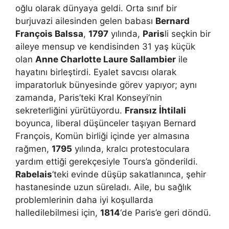
oğlu olarak dünyaya geldi. Orta sınıf bir
burjuvazi ailesinden gelen babası
Bernard
François Balssa
,
1797
yılında,
Paris
li seçkin bir
aileye mensup ve kendisinden 31 yaş küçük
olan
Anne Charlotte Laure Sallambier
ile
hayatını birleştirdi. Eyalet savcısı olarak
imparatorluk bünyesinde görev yapıyor; aynı
zamanda, Paris’teki Kral Konseyi’nin
sekreterliğini yürütüyordu.
Fransız İhtilali
boyunca, liberal düşünceler taşıyan Bernard
François, Komün birliği içinde yer almasına
rağmen,
1795
yılında, kralcı protestoculara
yardım ettiği gerekçesiyle Tours’a gönderildi.
Rabelais
‘teki evinde düşüp sakatlanınca, şehir
hastanesinde uzun süreladı. Aile, bu sağlık
problemlerinin daha iyi koşullarda
halledilebilmesi için,
1814
‘de Paris’e geri döndü.