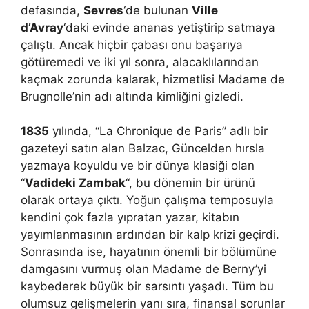
defasında,
Sevres
‘de bulunan
Ville
d’Avray
‘daki evinde ananas yetiştirip satmaya
çalıştı. Ancak hiçbir çabası onu başarıya
götüremedi ve iki yıl sonra, alacaklılarından
kaçmak zorunda kalarak, hizmetlisi Madame de
Brugnolle’nin adı altında kimliğini gizledi.
1835
yılında, “La Chronique de Paris” adlı bir
gazeteyi satın alan Balzac, Güncelden hırsla
yazmaya koyuldu ve bir dünya klasiği olan
“
Vadideki Zambak
“, bu dönemin bir ürünü
olarak ortaya çıktı. Yoğun çalışma temposuyla
kendini çok fazla yıpratan yazar, kitabın
yayımlanmasının ardından bir kalp krizi geçirdi.
Sonrasında ise, hayatının önemli bir bölümüne
damgasını vurmuş olan Madame de Berny’yi
kaybederek büyük bir sarsıntı yaşadı. Tüm bu
olumsuz gelişmelerin yanı sıra, finansal sorunlar