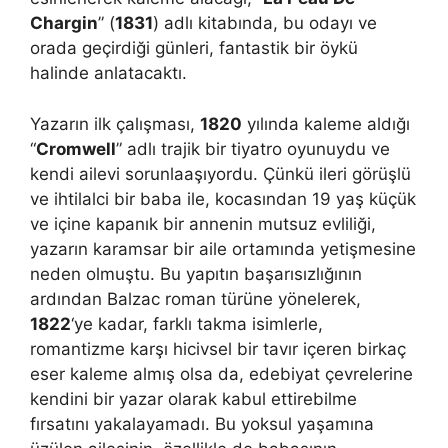
Chargin
” (
1831
) adlı kitabında, bu odayı ve
orada geçirdiği günleri, fantastik bir öykü
halinde anlatacaktı.
Yazarın ilk çalışması,
1820
yılında kaleme aldığı
“
Cromwell
” adlı trajik bir tiyatro oyunuydu ve
kendi ailevi sorunlaaşıyordu. Çünkü ileri görüşlü
ve ihtilalci bir baba ile, kocasından 19 yaş küçük
ve içine kapanık bir annenin mutsuz evliliği,
yazarın karamsar bir aile ortamında yetişmesine
neden olmuştu. Bu yapıtın başarısızlığının
ardından Balzac roman türüne yönelerek,
1822
‘ye kadar, farklı takma isimlerle,
romantizme karşı hicivsel bir tavır içeren birkaç
eser kaleme almış olsa da, edebiyat çevrelerine
kendini bir yazar olarak kabul ettirebilme
fırsatını yakalayamadı. Bu yoksul yaşamına