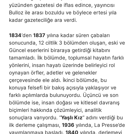
yüzünden gazetesi de iflas edince, yayıncısı
Bulloz ile arası bozuldu ve böylece ertesi yıla
kadar gazeteciliğe ara verdi.
1834
‘den
1837
yılına kadar süren çabaları
sonucunda, 12 ciltlik 3 bölümden oluşan, eski ve
Güncel eserlerini biraraya getirdiği kitabını
tamamladı. İlk bölümde, toplumsal hayatın farklı
yönlerini, insan hayatı üzerinde belirleyici rol
oynayan örfler, adetler ve gelenekler
çerçevesinde ele aldı. İkinci bölümde, bu
konuya felsefi bir bakış açısıyla yaklaşıyor ve
farklı açılımlarda bulunuyordu. Üçüncü ve son
bölümde ise, insan doğası ve kitlesel davranış
biçimleri hakkında çözümleyici, analitik
sonuçlara varıyordu. “
Yaşlı Kız
” adını verdiği bu
ilk derleme çalışması,
1936
yılında, La Presse’de
yayımlanmaya başladı.
1840
yılında, derlemeyi