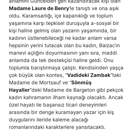
anlamını Güncelden geri kazandıracak kişi olan
Madame Laure de Benry
‘le tanıştı ve ona aşık
oldu. Karamsarlığı, içe kapanıklığı ve toplum
yaşamına karşı tepkisel duruşuyla a-sosyal bir
kişi haline gelmiş olan yazarın yaşamında, bir
kadının üstlenebileceği ne kadar anlam varsa
hepsinin yerini tutacak olan bu kadın, Balzac’ın
manevi açlığını doyurmasının yanı sıra, maddi
anlamda da tek destekçisi haline geldi. Onu
toplumla barıştırmaya çalıştı. Kendisinden yaşça
çok büyük olan kontes, “
Vadideki Zambak
“taki
Madame de Mortsauf ve “
Sönmüş
Hayaller
“deki Madame de Bargeton gibi pekçok
kadın kahramanın ilham kaynağı olacaktı. Ancak
özel hayatı ile başarısız ticari deneyimleri
arasında bir denge kuramayan yazar için kiş
duygularını ileride kaleme alacağı
romanlarındaki karakterlere yansıtacaktı.