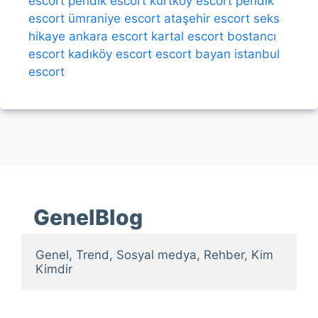
escort
pendik escort
kurtköy escort
pendik
escort
ümraniye escort
ataşehir escort
seks
hikaye
ankara escort
kartal escort
bostancı
escort
kadıköy escort
escort bayan
istanbul
escort
GenelBlog
Genel, Trend, Sosyal medya, Rehber, Kim 
Kimdir