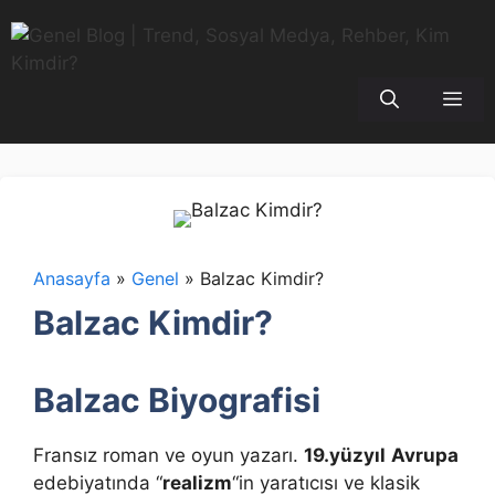
İçeriğe
atla
Me
Anasayfa
»
Genel
»
Balzac Kimdir?
Balzac Kimdir?
Balzac Biyografisi
Fransız roman ve oyun yazarı.
19.yüzyıl
Avrupa
edebiyatında “
realizm
“in yaratıcısı ve klasik