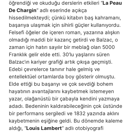
öğrendiği ve okuduğu derslerin etkileri “
La Peau
De Chargin
” adlı eserinde açıkça
hissedilmekteydi; çünkü kitabın baş kahramanı,
başarıya ulaşmak için sihirli güçler kullanıyordu.
Felsefi öğeler de içeren roman, yazarına alışkın
olmadığı maddi bir kazanç getirdi ve Balzac, o
zaman için hatırı sayılır bir meblağ olan 5000
Franklık gelir elde etti. 30’lu yaşlarını süren
Balzac’ın kariyer grafiği artık çıkışa geçmişti.
Edebi çevrelerce tanınır hale gelmiş ve
entellektüel ortamlarda boy gösterir olmuştu.
Elde ettiği bu başarıyı ve çok sevdiği bohem
hayatının avantajlarını kaybetmek istemeyen
yazar, olağanüstü bir çabayla kendini yazmaya
adadı. Bedeninin kaldırabileceğinin çok üstünde
bir performans sergiledi ve 1832 yazında aklını
kaybetmenin eşiğine geldi. Bu dönemde kaleme
aldığı, “
Louis Lambert
” adlı otobiyografi