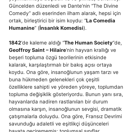
Güncelden düzenledi ve Dante’nin “The Divine
Comedy” adlı eserinden ilham alarak, hepsi için
ortak, birleştirici bir isim koydu: “
La Comedia
Humanine
” (
İnsanlık Komedisi
).
1842
‘de kaleme aldığı “
The Human Society
“de,
Geoffroy Saint – Hilaire
‘nin hayvan krallığı ve
beşeri topluma özgü teorilerinin etkisinde
kalarak, karşılaştırmalı bir bakış açısı ortaya
koydu. Ona göre, insanoğlunun yaşam tarzı ve
buna hükmeden gelenekleri çok çeşitli
özelliklere sahipti ve yöreden yöreye, toplumdan
topluma değişiklik gösteriyordu. Bunun yanı sıra,
hayvanlarda nadiren rastlanılan bir durum
olmasına karşın, insanoğlunun sevgisi, dramatik
çatışmalarla doluydu. Ona göre, Fransız Devrimi
savunduğu adaletli ve eşitlikçi düşünceleri
hayata geçirememiş; toplumsal sınıflar