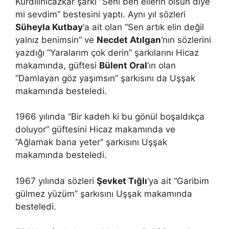
Kürdîlihicazkâr şarkı “Seni ben ellerin olsun diye
mi sevdim” bestesini yaptı. Aynı yıl sözleri
Süheyla Kutbay
‘a ait olan “Sen artık elin değil
yalnız benimsin” ve
Necdet Atılgan
‘nın sözlerini
yazdığı “Yaralarım çok derin” şarkılarını Hicaz
makamında, güftesi
Bülent Oral
‘ın olan
“Damlayan göz yaşımsın” şarkısını da Uşşak
makamında besteledi.
1966 yılında “Bir kadeh ki bu gönül boşaldıkça
doluyor” güftesini Hicaz makamında ve
“Ağlamak bana yeter” şarkısını Uşşak
makamında besteledi.
1967 yılında sözleri
Şevket Tığlı
‘ya ait “Garibim
gülmez yüzüm” şarkısını Uşşak makamında
besteledi.