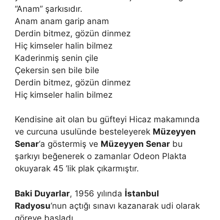
“Anam” şarkısıdır.
Anam anam garip anam
Derdin bitmez, gözün dinmez
Hiç kimseler halin bilmez
Kaderinmiş senin çile
Çekersin sen bile bile
Derdin bitmez, gözün dinmez
Hiç kimseler halin bilmez
Kendisine ait olan bu güfteyi Hicaz makamında
ve curcuna usulünde besteleyerek
Müzeyyen
Senar
‘a göstermiş ve
Müzeyyen Senar
bu
şarkıyı beğenerek o zamanlar Odeon Plakta
okuyarak 45 ’lik plak çıkarmıştır.
Baki Duyarlar
, 1956 yılında
İstanbul
Radyosu
‘nun açtığı sınavı kazanarak udi olarak
göreve başladı.