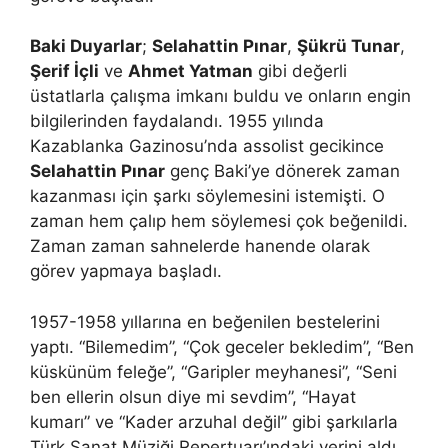
Baki Duyarlar
;
Selahattin Pınar
,
Şükrü Tunar
,
Şerif İçli
ve
Ahmet Yatman
gibi değerli
üstatlarla çalışma imkanı buldu ve onların engin
bilgilerinden faydalandı. 1955 yılında
Kazablanka Gazinosu’nda assolist gecikince
Selahattin Pınar
genç Baki’ye dönerek zaman
kazanması için şarkı söylemesini istemişti. O
zaman hem çalıp hem söylemesi çok beğenildi.
Zaman zaman sahnelerde hanende olarak
görev yapmaya başladı.
1957-1958 yıllarına en beğenilen bestelerini
yaptı. “Bilemedim”, “Çok geceler bekledim”, “Ben
küskünüm feleğe”, “Garipler meyhanesi”, “Seni
ben ellerin olsun diye mi sevdim”, “Hayat
kumarı” ve “Kader arzuhal değil” gibi şarkılarla
Türk Sanat Müziği Repertuarı’ındaki yerini aldı.