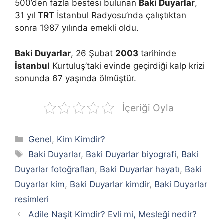
500’den fazla bestesi bulunan
Baki Duyarlar
,
31 yıl
TRT
İstanbul Radyosu’nda çalıştıktan
sonra 1987 yılında emekli oldu.
Baki Duyarlar
, 26 Şubat
2003
tarihinde
İstanbul
Kurtuluş’taki evinde geçirdiği kalp krizi
sonunda 67 yaşında ölmüştür.
İçeriği Oyla
Kategoriler
Genel
,
Kim Kimdir?
Etiketler
Baki Duyarlar
,
Baki Duyarlar biyografi
,
Baki
Duyarlar fotoğrafları
,
Baki Duyarlar hayatı
,
Baki
Duyarlar kim
,
Baki Duyarlar kimdir
,
Baki Duyarlar
resimleri
Adile Naşit Kimdir? Evli mi, Mesleği nedir?