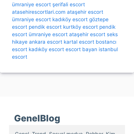
ümraniye escort
şerifali escort
atasehirescortlari.com
ataşehir escort
ümraniye escort
kadıköy escort
göztepe
escort
pendik escort
kurtköy escort
pendik
escort
ümraniye escort
ataşehir escort
seks
hikaye
ankara escort
kartal escort
bostancı
escort
kadıköy escort
escort bayan
istanbul
escort
GenelBlog
Genel, Trend, Sosyal medya, Rehber, Kim 