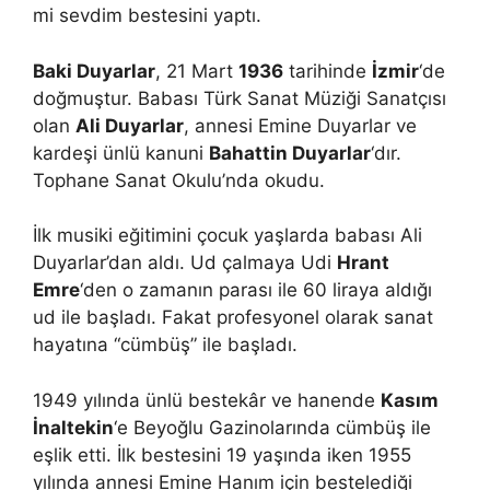
mi sevdim bestesini yaptı.
Baki Duyarlar
, 21 Mart
1936
tarihinde
İzmir
‘de
doğmuştur. Babası Türk Sanat Müziği Sanatçısı
olan
Ali Duyarlar
, annesi Emine Duyarlar ve
kardeşi ünlü kanuni
Bahattin Duyarlar
‘dır.
Tophane Sanat Okulu’nda okudu.
İlk musiki eğitimini çocuk yaşlarda babası Ali
Duyarlar’dan aldı. Ud çalmaya Udi
Hrant
Emre
‘den o zamanın parası ile 60 liraya aldığı
ud ile başladı. Fakat profesyonel olarak sanat
hayatına “cümbüş” ile başladı.
1949 yılında ünlü bestekâr ve hanende
Kasım
İnaltekin
‘e Beyoğlu Gazinolarında cümbüş ile
eşlik etti. İlk bestesini 19 yaşında iken 1955
yılında annesi Emine Hanım için bestelediği