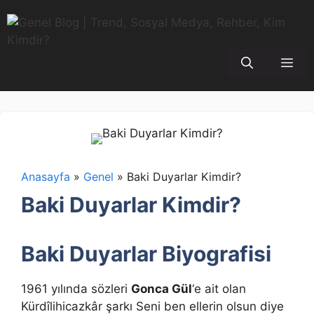
İçeriğe
atla
Me
Anasayfa
»
Genel
»
Baki Duyarlar Kimdir?
Baki Duyarlar Kimdir?
Baki Duyarlar Biyografisi
1961 yılında sözleri
Gonca Gül
‘e ait olan
Kürdîlihicazkâr şarkı Seni ben ellerin olsun diye