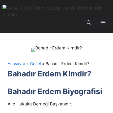
İçeriğe
atla
Me
Anasayfa
»
Genel
»
Bahadır Erdem Kimdir?
Bahadır Erdem Kimdir?
Bahadır Erdem Biyografisi
Aile Hukuku Derneği Başkanıdır.