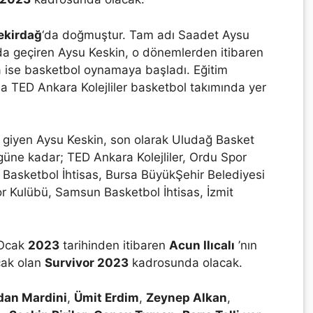
ekirdağ
‘da doğmuştur. Tam adı Saadet Aysu
da geçiren Aysu Keskin, o dönemlerden itibaren
da ise basketbol oynamaya başladı. Eğitim
 TED Ankara Kolejliler basketbol takımında yer
 giyen Aysu Keskin, son olarak Uludağ Basket
güne kadar; TED Ankara Kolejliler, Ordu Spor
Basketbol İhtisas, Bursa BüyükŞehir Belediyesi
r Kulübü, Samsun Basketbol İhtisas, İzmit
 Ocak
2023
tarihinden itibaren
Acun Ilıcalı
’nın
cak olan
Survivor 2023
kadrosunda olacak.
dan Mardini
,
Ümit Erdim
,
Zeynep Alkan
,