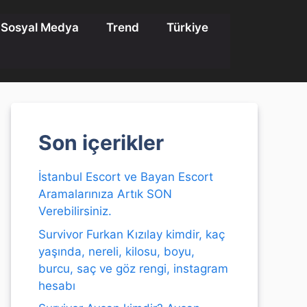
Sosyal Medya
Trend
Türkiye
Son içerikler
İstanbul Escort ve Bayan Escort
Aramalarınıza Artık SON
Verebilirsiniz.
Survivor Furkan Kızılay kimdir, kaç
yaşında, nereli, kilosu, boyu,
burcu, saç ve göz rengi, instagram
hesabı