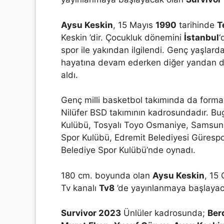
Aysu Keskin
, 15 Mayıs
1990
tarihinde
T
Keskin ’dir. Çocukluk dönemini
İstanbul
‘
spor ile yakından ilgilendi. Genç yaşlar
hayatına devam ederken diğer yandan da
aldı.
Genç milli basketbol takımında da forma
Nilüfer BSD takımının kadrosundadır. Bu
Kulübü, Tosyalı Toyo Osmaniye, Samsun 
Spor Kulübü, Edremit Belediyesi Gürespo
Belediye Spor Kulübü’nde oynadı.
180 cm. boyunda olan
Aysu Keskin
, 15
Tv kanalı
Tv8
’de yayınlanmaya başlaya
Survivor 2023
Ünlüler kadrosunda;
Ber