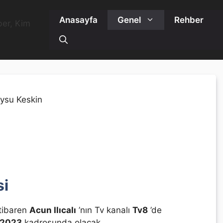
Anasayfa
Genel
Rehber
si
itibaren
Acun Ilıcalı
’nın Tv kanalı
Tv8
’de
 2023
kadrosunda olacak.