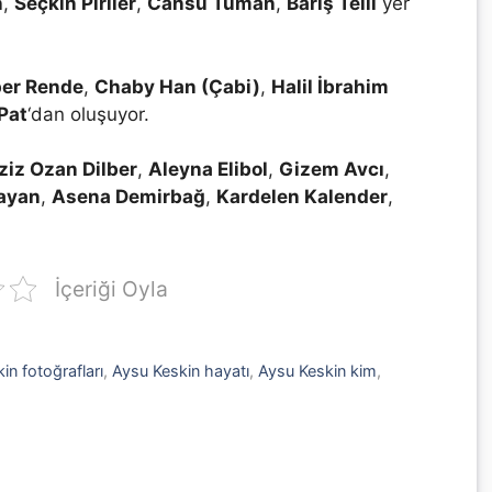
n
,
Seçkin Piriler
,
Cansu Tuman
,
Barış Telli
yer
per Rende
,
Chaby Han (Çabi)
,
Halil İbrahim
Pat
‘dan oluşuyor.
ziz Ozan Dilber
,
Aleyna Elibol
,
Gizem Avcı
,
ayan
,
Asena Demirbağ
,
Kardelen Kalender
,
İçeriği Oyla
in fotoğrafları
,
Aysu Keskin hayatı
,
Aysu Keskin kim
,