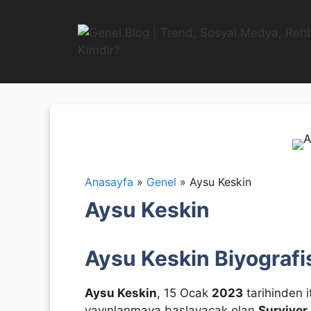
İçeriğe
atla
Anasayfa
»
Genel
»
Aysu Keskin
Aysu Keskin
Aysu Keskin Biyografi
Aysu Keskin
, 15 Ocak
2023
tarihinden 
yayınlanmaya başlayacak olan
Survivor