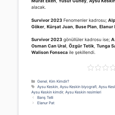
Murat Eken
,
Yusuf Güney
,
Aysu Keski
alacak.
Survivor 2023
Fenomenler kadrosu;
Al
Göker
,
Kürşat Juan
,
Buse Plan
,
Elanur 
Survivor 2023
gönüllüler kadrosu ise;
A
Osman Can Ural
,
Özgür Tetik
,
Tunga S
Walison Fonseca
ile şekillendi.
Kategoriler
Genel
,
Kim Kimdir?
Etiketler
Aysu Keskin
,
Aysu Keskin biyografi
,
Aysu Kesk
Aysu Keskin kimdir
,
Aysu Keskin resimleri
Barış Telli
Elanur Pat