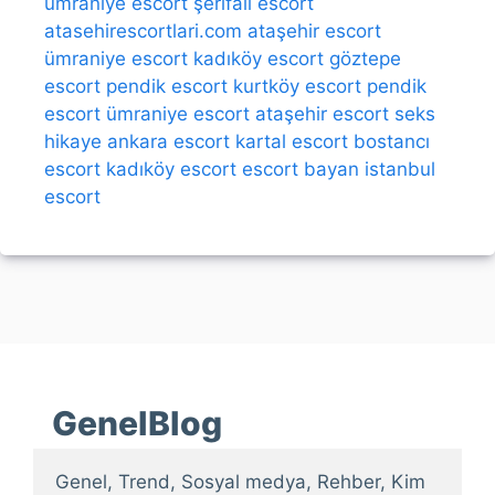
ümraniye escort
şerifali escort
atasehirescortlari.com
ataşehir escort
ümraniye escort
kadıköy escort
göztepe
escort
pendik escort
kurtköy escort
pendik
escort
ümraniye escort
ataşehir escort
seks
hikaye
ankara escort
kartal escort
bostancı
escort
kadıköy escort
escort bayan
istanbul
escort
GenelBlog
Genel, Trend, Sosyal medya, Rehber, Kim 