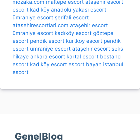
mozaka.com
maltepe escort
ataşehir escort
escort kadıköy
anadolu yakası escort
ümraniye escort
şerifali escort
atasehirescortlari.com
ataşehir escort
ümraniye escort
kadıköy escort
göztepe
escort
pendik escort
kurtköy escort
pendik
escort
ümraniye escort
ataşehir escort
seks
hikaye
ankara escort
kartal escort
bostancı
escort
kadıköy escort
escort bayan
istanbul
escort
GenelBlog