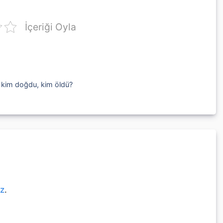
İçeriği Oyla
, kim doğdu, kim öldü?
ız
.