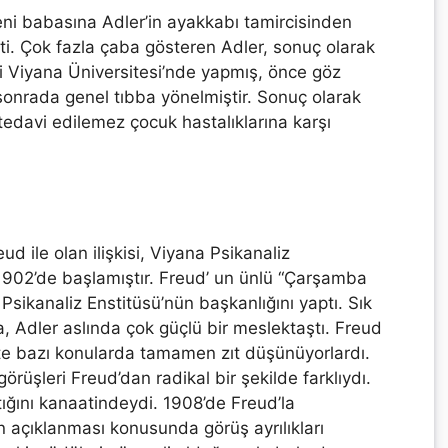
meni babasına Adler’in ayakkabı tamircisinden
ti. Çok fazla çaba gösteren Adler, sonuç olarak
ini Viyana Üniversitesi’nde yapmış, önce göz
 sonrada genel tıbba yönelmiştir. Sonuç olarak
tedavi edilemez çocuk hastalıklarına karşı
ud ile olan ilişkisi, Viyana Psikanaliz
i 1902’de başlamıştır. Freud’ un ünlü “Çarşamba
Psikanaliz Enstitüsü’nün başkanlığını yaptı. Sık
da, Adler aslında çok güçlü bir meslektaştı. Freud
ikte bazı konularda tamamen zıt düşünüyorlardı.
görüşleri Freud’dan radikal bir şekilde farklıydı.
ptığını kanaatindeydi. 1908’de Freud’la
rın açıklanması konusunda görüş ayrılıkları