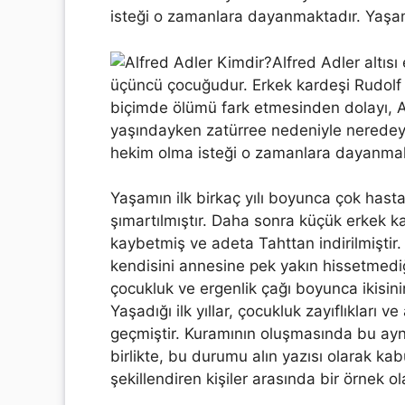
isteği o zamanlara dayanmaktadır. Yaşamın
Alfred Adler altısı 
üçüncü çocuğudur. Erkek kardeşi Rudolf 
biçimde ölümü fark etmesinden dolayı, Ad
yaşındayken zatürree nedeniyle neredeys
hekim olma isteği o zamanlara dayanmak
Yaşamın ilk birkaç yılı boyunca çok hast
şımartılmıştır. Daha sonra küçük erkek ka
kaybetmiş ve adeta Tahttan indirilmiştir.
kendisini annesine pek yakın hissetmediğ
çocukluk ve ergenlik çağı boyunca ikisinin
Yaşadığı ilk yıllar, çocukluk zayıflıkları 
geçmiştir. Kuramının oluşmasında bu ayni 
birlikte, bu durumu alın yazısı olarak ka
şekillendiren kişiler arasında bir örnek o