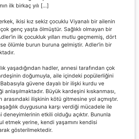
 ilk birkaç yılı […]
erkek, ikisi kız sekiz çocuklu Viyanalı bir ailenin
çok genç yaşta ölmüştür. Sağlıklı olmayan bir
ler’in ilk çocukluk yılları mutlu geçmemiş, dört
e ölümle burun buruna gelmiştir. Adler’in bir
tadır.
alık yaşadığından hadler, annesi tarafından çok
rdeşinin doğumuyla, aile içindeki popülerliğini
 Babasıyla güvene dayalı bir ilişki kurdu ve
i anlaşılmaktadır. Büyük kardeşini kıskanması,
 arasındaki ilişkinin kötü gitmesine yol açmıştır.
ve aşağılık duygusuna karşı verdiği mücadele ile
deneyimlerinin etkili olduğu açıktır. Bununla
bul etmek yerine, kendi yaşamını kendisi
larak gösterilmektedir.