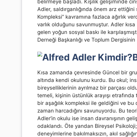
belirmeye başladı. Kişilik gelişiminde c
Adler, saldırganlığında önem arz ettiğin
Kompleksi” kavramına fazlaca ağırlık verd
varlık olduğunu savunmuştur. Adler kısa 
gelen yoğun sosyal baskı ile karşılaşmışt
Derneği Başkanlığı ve Toplum Dergisinin 
B
Kısa zamanda çevresinde Güncel bir grup 
altında kendi okulunu kurdu. Bu okul; insan
bireyselliklerinin ayrılmaz bir parçası ol
temeli, kişinin üstünlük arayışı etrafında
bir aşağılık kompleksi ile geldiğini ve 
zaman harcadığını savunuyordu. Bu teori 
Adler’in okulu ise insan davranışının ge
odaklandı. Öte yandan Bireysel Psikoloji;
deneyimlerine bakılmaksızın, akıl sağlığı