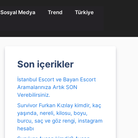
Sosyal Medya
Trend
Türkiye
Son içerikler
İstanbul Escort ve Bayan Escort
Aramalarınıza Artık SON
Verebilirsiniz.
Survivor Furkan Kızılay kimdir, kaç
yaşında, nereli, kilosu, boyu,
burcu, saç ve göz rengi, instagram
hesabı