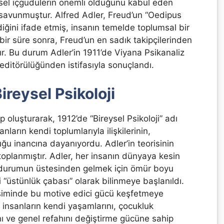
insel içgüdülerin önemli olduğunu kabul eden
i savunmuştur. Alfred Adler, Freud’un “Oedipus
iğini ifade etmiş, insanın temelde toplumsal bir
bir süre sonra, Freud’un en sadık takipçilerinden
ır. Bu durum Adler’in 1911’de Viyana Psikanaliz
editörülüğünden istifasıyla sonuçlandı.
ireysel Psikoloji
oluşturarak, 1912’de “Bireysel Psikoloji” adı
ların kendi toplumlarıyla ilişkilerinin,
duğu inancına dayanıyordu. Adler’in teorisinin
 toplanmıştır. Adler, her insanın dünyaya kesin
bu durumun üstesinden gelmek için ömür boyu
“üstünlük çabası” olarak bilinmeye başlanıldı.
lişiminde bu motive edici gücü keşfetmeye
 insanların kendi yaşamlarını, çocukluk
nı ve genel refahını değiştirme gücüne sahip