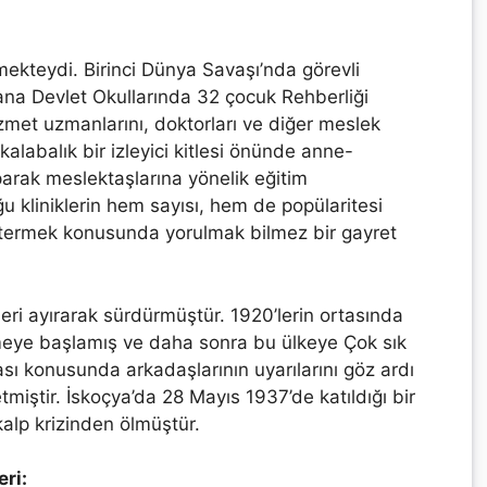
nmekteydi. Birinci Dünya Savaşı’nda görevli
ana Devlet Okullarında 32 çocuk Rehberliği
izmet uzmanlarını, doktorları ve diğer meslek
alabalık bir izleyici kitlesi önünde anne-
parak meslektaşlarına yönelik eğitim
 kliniklerin hem sayısı, hem de popülaritesi
stermek konusunda yorulmak bilmez bir gayret
eri ayırarak sürdürmüştür. 1920’lerin ortasında
rmeye başlamış ve daha sonra bu ülkeye Çok sık
ası konusunda arkadaşlarının uyarılarını göz ardı
ştir. İskoçya’da 28 Mayıs 1937’de katıldığı bir
alp krizinden ölmüştür.
ri: