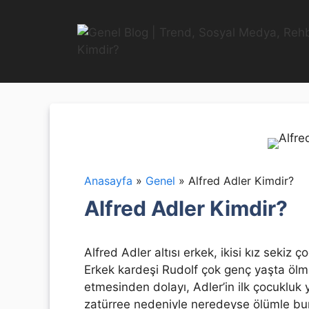
İçeriğe
atla
Anasayfa
»
Genel
»
Alfred Adler Kimdir?
Alfred Adler Kimdir?
Alfred Adler altısı erkek, ikisi kız sekiz
Erkek kardeşi Rudolf çok genç yaşta ölmü
etmesinden dolayı, Adler’in ilk çocukluk
zatürree nedeniyle neredeyse ölümle bur