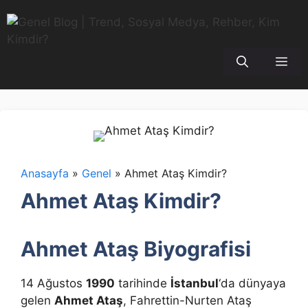
İçeriğe
atla
Me
Anasayfa
»
Genel
»
Ahmet Ataş Kimdir?
Ahmet Ataş Kimdir?
Ahmet Ataş Biyografisi
14 Ağustos
1990
tarihinde
İstanbul
‘da dünyaya
gelen
Ahmet Ataş
, Fahrettin-Nurten Ataş