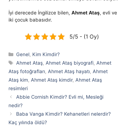
İyi derecede İngilizce bilen,
Ahmet Ataş
, evli ve
iki çocuk babasıdır.
5/5 - (1 Oy)
Kategoriler
Genel
,
Kim Kimdir?
Etiketler
Ahmet Ataş
,
Ahmet Ataş biyografi
,
Ahmet
Ataş fotoğrafları
,
Ahmet Ataş hayatı
,
Ahmet
Ataş kim
,
Ahmet Ataş kimdir
,
Ahmet Ataş
resimleri
Abbie Cornish Kimdir? Evli mi, Mesleği
nedir?
Baba Vanga Kimdir? Kehanetleri nelerdir?
Kaç yılında öldü?