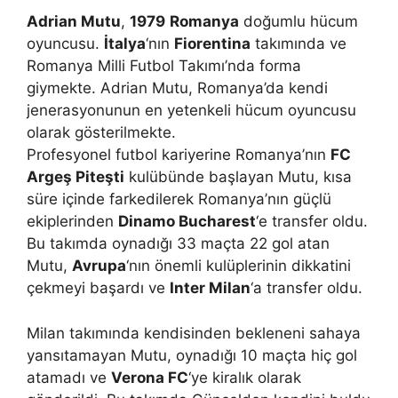
Adrian Mutu
,
1979
Romanya
doğumlu hücum
oyuncusu.
İtalya
‘nın
Fiorentina
takımında ve
Romanya Milli Futbol Takımı’nda forma
giymekte. Adrian Mutu, Romanya’da kendi
jenerasyonunun en yetenkeli hücum oyuncusu
olarak gösterilmekte.
Profesyonel futbol kariyerine Romanya’nın
FC
Argeş Piteşti
kulübünde başlayan Mutu, kısa
süre içinde farkedilerek Romanya’nın güçlü
ekiplerinden
Dinamo Bucharest
‘e transfer oldu.
Bu takımda oynadığı 33 maçta 22 gol atan
Mutu,
Avrupa
‘nın önemli kulüplerinin dikkatini
çekmeyi başardı ve
Inter Milan
‘a transfer oldu.
Milan takımında kendisinden bekleneni sahaya
yansıtamayan Mutu, oynadığı 10 maçta hiç gol
atamadı ve
Verona FC
‘ye kiralık olarak