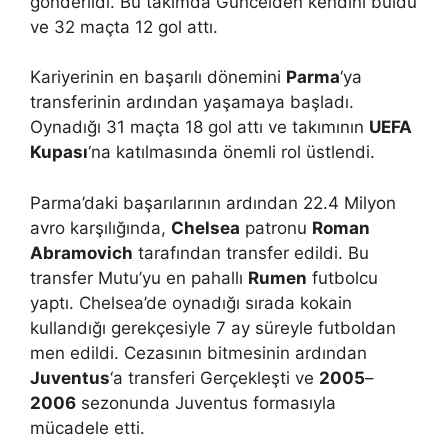
gönderildi. Bu takımda Güncelden kendini buldu
ve 32 maçta 12 gol attı.
Kariyerinin en başarılı dönemini
Parma
‘ya
transferinin ardından yaşamaya başladı.
Oynadığı 31 maçta 18 gol attı ve takımının
UEFA
Kupası
‘na katılmasında önemli rol üstlendi.
Parma’daki başarılarının ardından 22.4 Milyon
avro karşılığında,
Chelsea
patronu
Roman
Abramovich
tarafından transfer edildi. Bu
transfer Mutu’yu en pahallı
Rumen
futbolcu
yaptı. Chelsea’de oynadığı sırada kokain
kullandığı gerekçesiyle 7 ay süreyle futboldan
men edildi. Cezasının bitmesinin ardından
Juventus
‘a transferi Gerçekleşti ve
2005
–
2006
sezonunda Juventus formasıyla
mücadele etti.