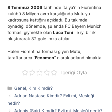
8 Temmuz
2006
tarihinde İtalya’nın Fiorentina
kulübü 8 Milyon avro karşılığında Mutu’yu
kadrosuna kattığını açıkladı. Bu takımda
oynadığı dönemde, şu anda FC Bayern Munich
forması giymekte olan
Luca Toni
ile iyi bir ikili
oluşturarak 32 gole imza attılar.
Halen Fiorentina forması giyen Mutu,
taraftarlarca “
Fenomen
” olarak adlandırılmakta.
İçeriği Oyla
Kategoriler
Genel
,
Kim Kimdir?
Adrian Nastase Kimdir? Evli mi, Mesleği
nedir?
Adonis (Şair) Kimdir? Evli mi, Mesleği nedir?