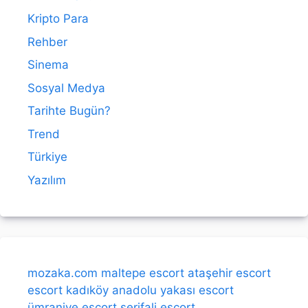
Kripto Para
Rehber
Sinema
Sosyal Medya
Tarihte Bugün?
Trend
Türkiye
Yazılım
mozaka.com
maltepe escort
ataşehir escort
escort kadıköy
anadolu yakası escort
ümraniye escort
şerifali escort