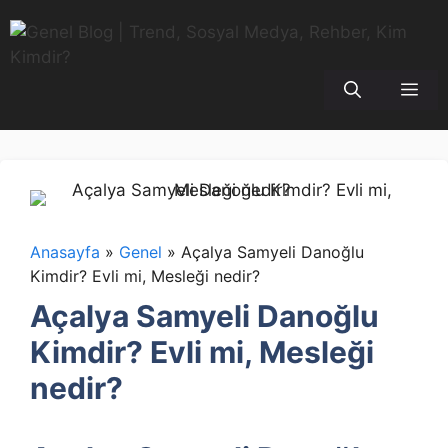
İçeriğe
atla
Me
Anasayfa
»
Genel
»
Açalya Samyeli Danoğlu
Kimdir? Evli mi, Mesleği nedir?
Açalya Samyeli Danoğlu
Kimdir? Evli mi, Mesleği
nedir?