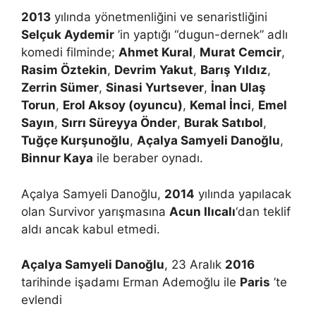
2013
yılında yönetmenliğini ve senaristliğini
Selçuk Aydemir
’in yaptığı “dugun-dernek” adlı
komedi filminde;
Ahmet Kural
,
Murat Cemcir
,
Rasim Öztekin
,
Devrim Yakut
,
Barış Yıldız
,
Zerrin Sümer
,
Sinasi Yurtsever
,
İnan Ulaş
Torun
,
Erol Aksoy (oyuncu)
,
Kemal İnci
,
Emel
Sayın
,
Sırrı Süreyya Önder
,
Burak Satıbol
,
Tuğçe Kurşunoğlu
,
Açalya Samyeli Danoğlu
,
Binnur Kaya
ile beraber oynadı.
Açalya Samyeli Danoğlu,
2014
yılında yapılacak
olan Survivor yarışmasına
Acun Ilıcalı
‘dan teklif
aldı ancak kabul etmedi.
Açalya Samyeli Danoğlu
, 23 Aralık
2016
tarihinde işadamı Erman Ademoğlu ile
Paris
’te
evlendi